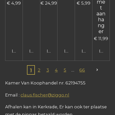
me
€ 4,99
€ 24,99
€ 5,99
t
aan
ha
ng
er
€ 11,99
In winkelwagen
In winkelwagen
In winkelwagen
In winkelwagen
In winkelwage
In win
1
2
3
4
5
66
Kamer Van Koophandel nr. 62194755
Email :
claus.fischer@ziggo.nl
Afhalen kan in Kerkrade, Er kan ook ter plaatse
met de pinpas betaald worden