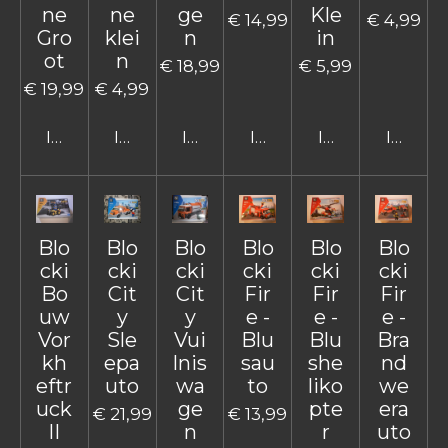
ne
ne
ge
Kle
€ 14,99
€ 4,99
Gro
klei
n
in
ot
n
€ 18,99
€ 5,99
€ 19,99
€ 4,99
In winkelwagen
In winkelwagen
In winkelwagen
In winkelwagen
In winkelwage
In win
Blo
Blo
Blo
Blo
Blo
Blo
cki
cki
cki
cki
cki
cki
Bo
Cit
Cit
Fir
Fir
Fir
uw
y
y
e -
e -
e -
Vor
Sle
Vui
Blu
Blu
Bra
kh
epa
lnis
sau
she
nd
eftr
uto
wa
to
liko
we
uck
ge
pte
era
€ 21,99
€ 13,99
II
n
r
uto