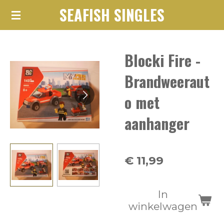
SEAFISH SINGLES
Ga
direct
naar
Blocki Fire -
de
hoofdinhoud
Brandweeraut
o met
aanhanger
€ 11,99
In
winkelwagen