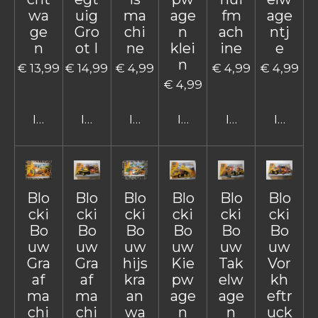
wa
uig
ma
age
fm
age
ge
Gro
chi
n
ach
ntj
n
ot I
ne
klei
ine
e
n
€ 13,99
€ 14,99
€ 4,99
€ 4,99
€ 4,99
€ 4,99
In winkelwagen
In winkelwagen
In winkelwagen
In winkelwagen
In winkelwage
In win
Blo
Blo
Blo
Blo
Blo
Blo
cki
cki
cki
cki
cki
cki
Bo
Bo
Bo
Bo
Bo
Bo
uw
uw
uw
uw
uw
uw
Gra
Gra
hijs
Kie
Tak
Vor
af
af
kra
pw
elw
kh
ma
ma
an
age
age
eftr
chi
chi
wa
n
n
uck