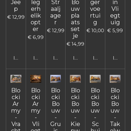
Jee
leg
Str
Bo
ger
in
p
erh
aalj
uw
voe
Vli
elik
age
pla
rtui
egt
€ 12,99
opt
r
ats
g
uig
er
set
€ 12,99
€ 10,00
€ 5,99
je
€ 6,99
€ 14,99
In winkelwagen
In winkelwagen
In winkelwagen
In winkelwagen
In winkelwage
In win
Blo
Blo
Blo
Blo
Blo
Blo
cki
cki
cki
cki
cki
cki
Ar
Ar
Bo
Bo
Bo
Bo
my
my
uw
uw
uw
uw
-
-
-
-
-
-
Vra
Vli
Gru
Kie
Sc
Tak
cht
egt
is
pw
hui
elw