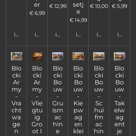
er
setj
€ 12,99
€ 10,00
€ 5,99
e
€ 6,99
€ 14,99
In winkelwagen
In winkelwagen
In winkelwagen
In winkelwagen
In winkelwage
In win
Blo
Blo
Blo
Blo
Blo
Blo
cki
cki
cki
cki
cki
cki
Ar
Ar
Bo
Bo
Bo
Bo
my
my
uw
uw
uw
uw
-
-
-
-
-
-
Vra
Vlie
Gru
Kie
Sc
Tak
cht
gtu
ism
pw
hui
elw
wa
ig
ac
ag
fm
ag
ge
Gro
hin
en
ac
ent
n
ot I
e
klei
hin
je