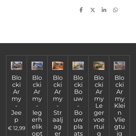
D
D
S
D
e
e
h
e
l
e
a
l
e
l
r
e
n
e
n
Blo
Blo
Blo
Blo
Blo
Blo
cki
cki
cki
cki
cki
cki
Ar
Ar
Ar
Bo
Ar
Ar
my
my
my
uw
my
my
-
-
-
-
Le
Klei
Jee
leg
Str
Bo
ger
n
p
erh
aalj
uw
voe
Vlie
elik
ag
pla
rtui
gtu
€ 12,99
opt
er
ats
g
ig