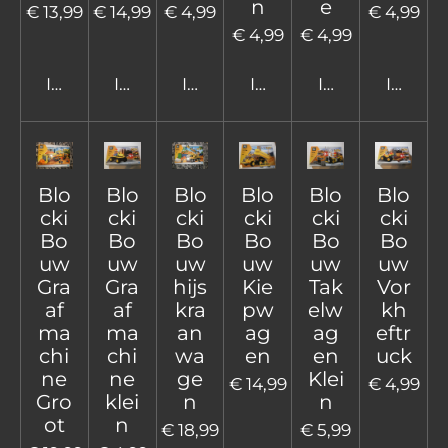
n
e
€ 13,99
€ 14,99
€ 4,99
€ 4,99
€ 4,99
€ 4,99
In winkelwagen
In winkelwagen
In winkelwagen
In winkelwagen
In winkelwage
In win
Blo
Blo
Blo
Blo
Blo
Blo
cki
cki
cki
cki
cki
cki
Bo
Bo
Bo
Bo
Bo
Bo
uw
uw
uw
uw
uw
uw
Gra
Gra
hijs
Kie
Tak
Vor
af
af
kra
pw
elw
kh
ma
ma
an
ag
ag
eftr
chi
chi
wa
en
en
uck
ne
ne
ge
Klei
€ 14,99
€ 4,99
Gro
klei
n
n
ot
n
€ 18,99
€ 5,99