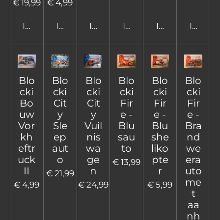
€ 19,99
€ 4,99
In winkelwagen
In winkelwagen
In winkelwagen
In winkelwagen
In winkelwage
In win
Blo
Blo
Blo
Blo
Blo
Blo
cki
cki
cki
cki
cki
cki
Bo
Cit
Cit
Fir
Fir
Fir
uw
y
y
e -
e -
e -
Vor
Sle
Vuil
Blu
Blu
Bra
kh
ep
nis
sau
she
nd
eftr
aut
wa
to
liko
we
uck
o
ge
pte
era
€ 13,99
II
n
r
uto
€ 21,99
me
€ 4,99
€ 24,99
€ 5,99
t
aa
nh