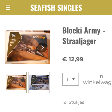
SEAFISH SINGLES
Ga
direct
naar
Blocki Army -
de
hoofdinhoud
Straaljager
€ 12,99
In
winkelwag
191 Stukjes