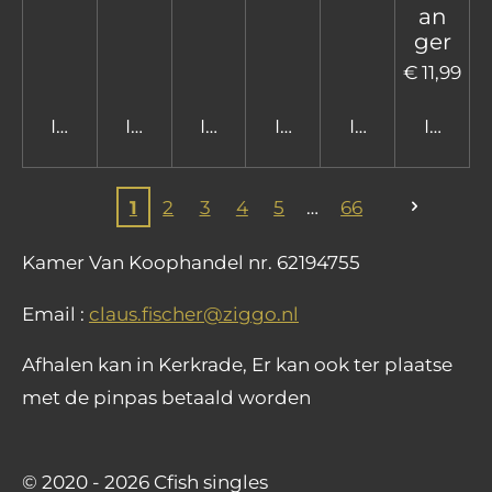
an
ger
€ 11,99
In winkelwagen
In winkelwagen
In winkelwagen
In winkelwagen
In winkelwage
In win
1
2
3
4
5
66
Kamer Van Koophandel nr. 62194755
Email :
claus.fischer@ziggo.nl
Afhalen kan in Kerkrade, Er kan ook ter plaatse
met de pinpas betaald worden
© 2020 - 2026 Cfish singles