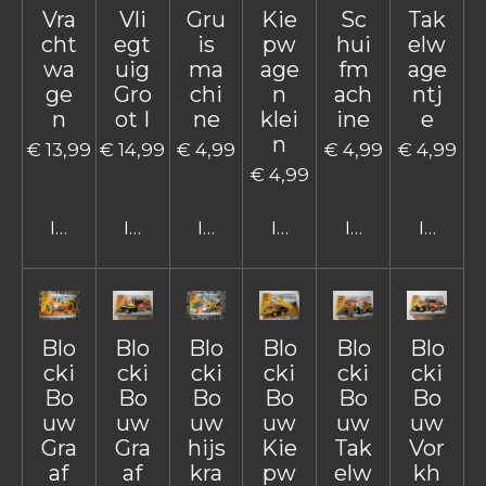
Vra
Vli
Gru
Kie
Sc
Tak
cht
egt
is
pw
hui
elw
wa
uig
ma
age
fm
age
ge
Gro
chi
n
ach
ntj
n
ot I
ne
klei
ine
e
n
€ 13,99
€ 14,99
€ 4,99
€ 4,99
€ 4,99
€ 4,99
In winkelwagen
In winkelwagen
In winkelwagen
In winkelwagen
In winkelwage
In win
Blo
Blo
Blo
Blo
Blo
Blo
cki
cki
cki
cki
cki
cki
Bo
Bo
Bo
Bo
Bo
Bo
uw
uw
uw
uw
uw
uw
Gra
Gra
hijs
Kie
Tak
Vor
af
af
kra
pw
elw
kh