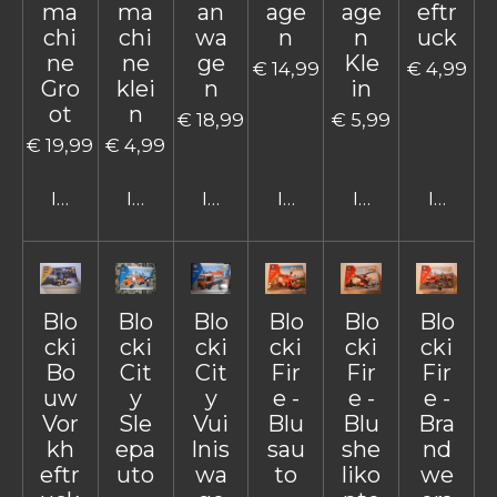
ma
ma
an
age
age
eftr
chi
chi
wa
n
n
uck
ne
ne
ge
Kle
€ 14,99
€ 4,99
Gro
klei
n
in
ot
n
€ 18,99
€ 5,99
€ 19,99
€ 4,99
In winkelwagen
In winkelwagen
In winkelwagen
In winkelwagen
In winkelwage
In win
Blo
Blo
Blo
Blo
Blo
Blo
cki
cki
cki
cki
cki
cki
Bo
Cit
Cit
Fir
Fir
Fir
uw
y
y
e -
e -
e -
Vor
Sle
Vui
Blu
Blu
Bra
kh
epa
lnis
sau
she
nd
eftr
uto
wa
to
liko
we