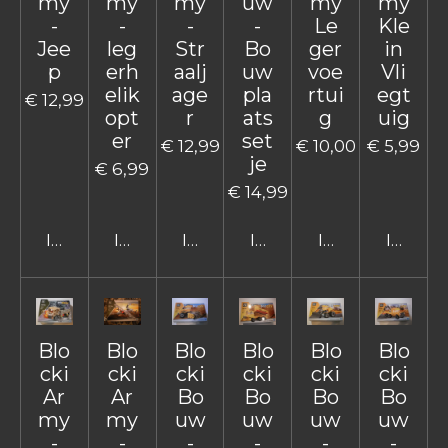
my
my
my
uw
my
my
-
-
-
-
Le
Kle
Jee
leg
Str
Bo
ger
in
p
erh
aalj
uw
voe
Vli
elik
age
pla
rtui
egt
€ 12,99
opt
r
ats
g
uig
er
set
€ 12,99
€ 10,00
€ 5,99
je
€ 6,99
€ 14,99
In winkelwagen
In winkelwagen
In winkelwagen
In winkelwagen
In winkelwage
In win
Blo
Blo
Blo
Blo
Blo
Blo
cki
cki
cki
cki
cki
cki
Ar
Ar
Bo
Bo
Bo
Bo
my
my
uw
uw
uw
uw
-
-
-
-
-
-