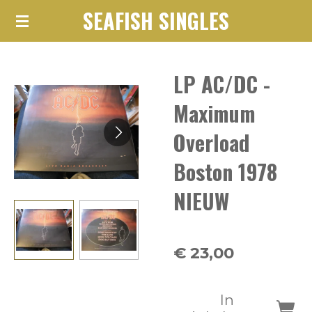
SEAFISH SINGLES
Ga
direct
naar
LP AC/DC -
de
hoofdinhoud
Maximum
Overload
Boston 1978
NIEUW
€ 23,00
In