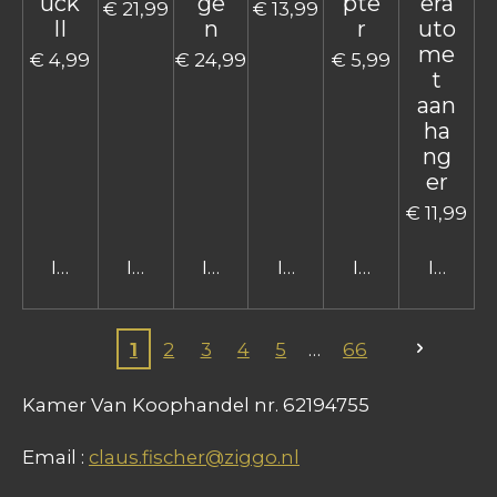
uck
ge
pte
era
€ 21,99
€ 13,99
II
n
r
uto
me
€ 4,99
€ 24,99
€ 5,99
t
aan
ha
ng
er
€ 11,99
In winkelwagen
In winkelwagen
In winkelwagen
In winkelwagen
In winkelwage
In win
1
2
3
4
5
66
Kamer Van Koophandel nr. 62194755
Email :
claus.fischer@ziggo.nl