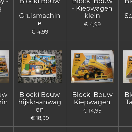
y -
Blocki Bouw
Blocki Bouw
Bl
g
-
- Kiepwagen
Gruismachin
klein
Sc
e
€ 4,99
€ 4,99
ouw
Blocki Bouw
Blocki Bouw
Bl
hin
hijskraanwag
Kiepwagen
T
en
€ 14,99
€ 18,99