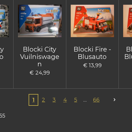
ty
Blocki City
Blocki Fire -
Bl
o
Vuilniswage
Blusauto
Bl
n
€ 13,99
€ 24,99
1
2
3
4
5
66
55