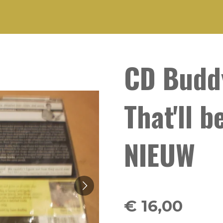
CD Buddy
That'll b
NIEUW
€ 16,00