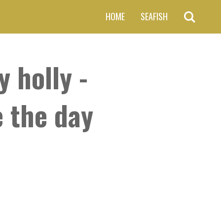
HOME
SEAFISH
 holly -
e the day