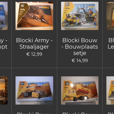
y -
Blocki Army -
Blocki Bouw
B
opt
Straaljager
- Bouwplaats
Le
setje
€ 12,99
€ 14,99