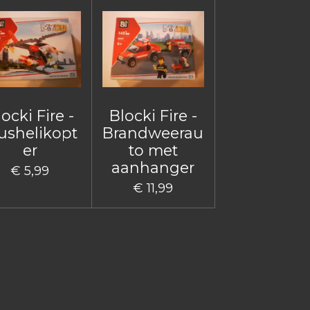
ocki Fire -
Blocki Fire -
ushelikopt
Brandweerau
er
to met
aanhanger
€ 5,99
€ 11,99