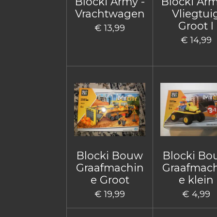
Blocki Army -
Blocki Arm
Vrachtwagen
Vliegtui
Groot I
€ 13,99
€ 14,99
Blocki Bouw
Blocki B
Graafmachin
Graafmac
e Groot
e klein
€ 19,99
€ 4,99