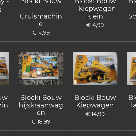
y -
Blocki Bouw
Blocki Bouw
Bl
g
-
- Kiepwagen
Gruismachin
klein
Sc
e
€ 4,99
€ 4,99
ouw
Blocki Bouw
Blocki Bouw
Bl
hin
hijskraanwag
Kiepwagen
T
en
€ 14,99
€ 18,99