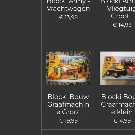
Blocki Army -
Blocki Arm
Vrachtwagen
Vliegtui
Groot I
€ 13,99
€ 14,99
Blocki Bouw
Blocki B
Graafmachin
Graafmac
e Groot
e klein
€ 19,99
€ 4,99