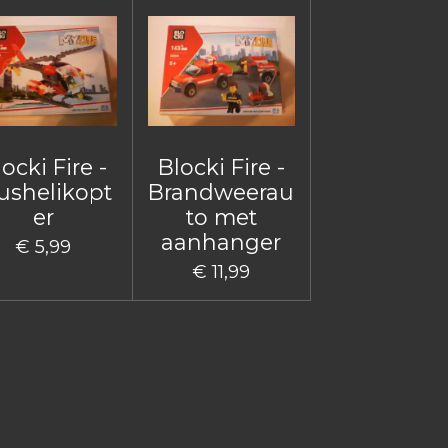
ocki Fire -
Blocki Fire -
ushelikopt
Brandweerau
er
to met
aanhanger
€ 5,99
€ 11,99