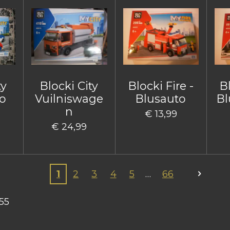
ty
Blocki City
Blocki Fire -
Bl
o
Vuilniswage
Blusauto
Bl
n
€ 13,99
€ 24,99
1
2
3
4
5
66
55