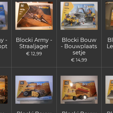
y -
Blocki Army -
Blocki Bouw
B
opt
Straaljager
- Bouwplaats
Le
setje
€ 12,99
€ 14,99