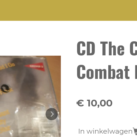
CD The C
Combat 
€ 10,00
In winkelwagen