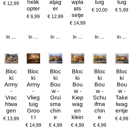
helik
aljag
wpla
tuig
tuig
€ 12,99
opter
er
ats
€ 10,00
€ 5,99
setje
€ 6,99
€ 12,99
€ 14,99
In winkelwagen
In winkelwagen
In winkelwagen
In winkelwagen
In winkelwagen
In win
Bloc
Bloc
Bloc
Bloc
Bloc
Bloc
ki
ki
ki
ki
ki
ki
Army
Army
Bou
Bou
Bou
Bou
-
-
w -
w -
w -
w -
Vrac
Vlieg
Grui
Kiep
Schu
Take
htwa
tuig
sma
wag
ifma
lwag
gen
Groo
chin
en
chin
entje
t I
e
klein
e
€ 13,99
€ 4,99
€ 14,99
€ 4,99
€ 4,99
€ 4,99