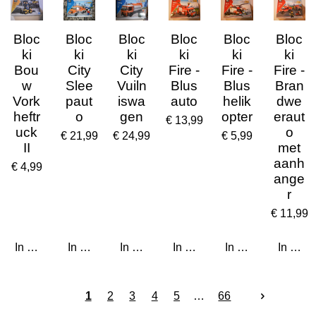
Bloc
Bloc
Bloc
Bloc
Bloc
Bloc
ki
ki
ki
ki
ki
ki
Bou
City
City
Fire -
Fire -
Fire -
w
Slee
Vuiln
Blus
Blus
Bran
Vork
paut
iswa
auto
helik
dwe
heftr
o
gen
opter
eraut
€ 13,99
uck
o
€ 21,99
€ 24,99
€ 5,99
II
met
aanh
€ 4,99
ange
r
€ 11,99
In winkelwagen
In winkelwagen
In winkelwagen
In winkelwagen
In winkelwagen
In win
1
2
3
4
5
66