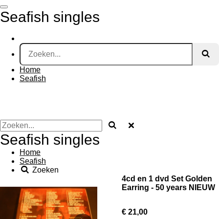
Ga
Seafish singles
direct
naar
de
hoofdinhoud
Home
Seafish
Seafish singles
Home
Seafish
Zoeken
4cd en 1 dvd Set Golden
Earring - 50 years NIEUW
€ 21,00