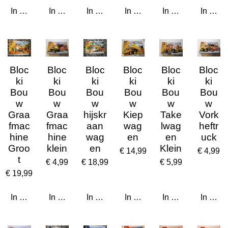
In winkelwagen
In winkelwagen
In winkelwagen
In winkelwagen
In winkelwagen
In win
Bloc
Bloc
Bloc
Bloc
Bloc
Bloc
ki
ki
ki
ki
ki
ki
Bou
Bou
Bou
Bou
Bou
Bou
w
w
w
w
w
w
Graa
Graa
hijskr
Kiep
Take
Vork
fmac
fmac
aan
wag
lwag
heftr
hine
hine
wag
en
en
uck
Groo
klein
en
Klein
€ 14,99
€ 4,99
t
€ 4,99
€ 18,99
€ 5,99
€ 19,99
In winkelwagen
In winkelwagen
In winkelwagen
In winkelwagen
In winkelwagen
In win