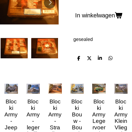
In winkelwagen
gesealed
D
D
S
D
e
e
h
e
l
e
a
l
e
l
r
e
n
e
n
Bloc
Bloc
Bloc
Bloc
Bloc
Bloc
ki
ki
ki
ki
ki
ki
Army
Army
Army
Bou
Army
Army
-
-
-
w -
Lege
Klein
Jeep
leger
Stra
Bou
rvoer
Vlieg