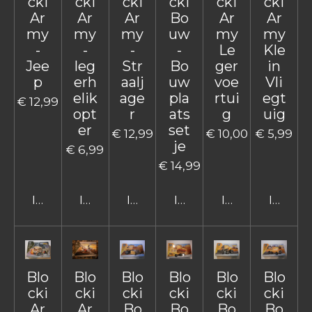
cki
cki
cki
cki
cki
cki
Ar
Ar
Ar
Bo
Ar
Ar
my
my
my
uw
my
my
-
-
-
-
Le
Kle
Jee
leg
Str
Bo
ger
in
p
erh
aalj
uw
voe
Vli
elik
age
pla
rtui
egt
€ 12,99
opt
r
ats
g
uig
er
set
€ 12,99
€ 10,00
€ 5,99
je
€ 6,99
€ 14,99
In winkelwagen
In winkelwagen
In winkelwagen
In winkelwagen
In winkelwage
In win
Blo
Blo
Blo
Blo
Blo
Blo
cki
cki
cki
cki
cki
cki
Ar
Ar
Bo
Bo
Bo
Bo