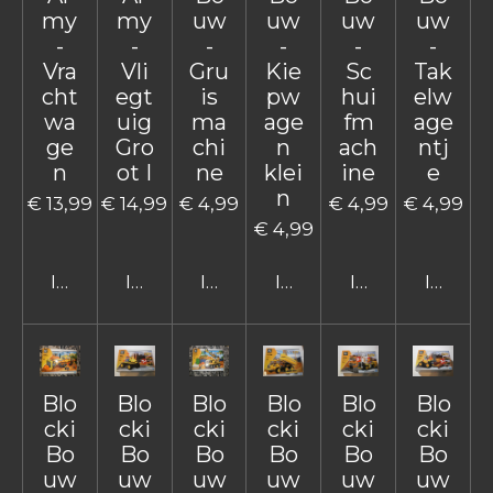
my
my
uw
uw
uw
uw
-
-
-
-
-
-
Vra
Vli
Gru
Kie
Sc
Tak
cht
egt
is
pw
hui
elw
wa
uig
ma
age
fm
age
ge
Gro
chi
n
ach
ntj
n
ot I
ne
klei
ine
e
n
€ 13,99
€ 14,99
€ 4,99
€ 4,99
€ 4,99
€ 4,99
In winkelwagen
In winkelwagen
In winkelwagen
In winkelwagen
In winkelwage
In win
Blo
Blo
Blo
Blo
Blo
Blo
cki
cki
cki
cki
cki
cki
Bo
Bo
Bo
Bo
Bo
Bo
uw
uw
uw
uw
uw
uw