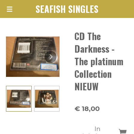
SEAFISH SINGLES
Ga
direct
naar
CD The
de
hoofdinhoud
Darkness -
The platinum
Collection
NIEUW
€ 18,00
In