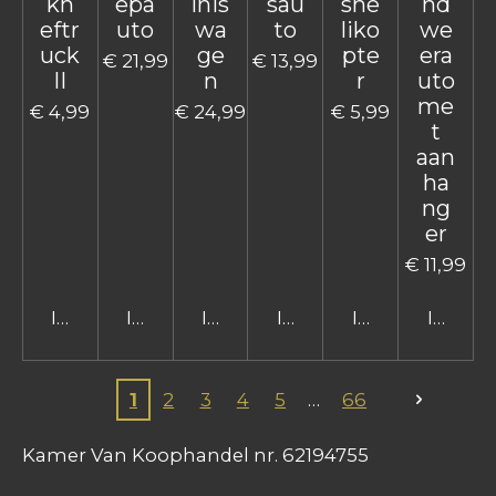
kh
epa
lnis
sau
she
nd
eftr
uto
wa
to
liko
we
uck
ge
pte
era
€ 21,99
€ 13,99
II
n
r
uto
me
€ 4,99
€ 24,99
€ 5,99
t
aan
ha
ng
er
€ 11,99
In winkelwagen
In winkelwagen
In winkelwagen
In winkelwagen
In winkelwage
In win
1
2
3
4
5
66
Kamer Van Koophandel nr. 62194755