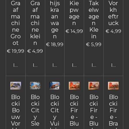
Gra
Gra
hijs
Kie
Tak
Vor
af
af
kra
pw
elw
kh
ma
ma
an
age
age
eftr
chi
chi
wa
n
n
uck
ne
ne
ge
Kle
€ 14,99
€ 4,99
Gro
klei
n
in
ot
n
€ 18,99
€ 5,99
€ 19,99
€ 4,99
In winkelwagen
In winkelwagen
In winkelwagen
In winkelwagen
In winkelwage
In win
Blo
Blo
Blo
Blo
Blo
Blo
cki
cki
cki
cki
cki
cki
Bo
Cit
Cit
Fir
Fir
Fir
uw
y
y
e -
e -
e -
Vor
Sle
Vui
Blu
Blu
Bra