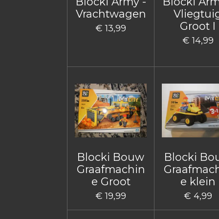
Blocki Army -
Blocki Arm
Vrachtwagen
Vliegtui
Groot I
€ 13,99
€ 14,99
Blocki Bouw
Blocki B
Graafmachin
Graafmac
e Groot
e klein
€ 19,99
€ 4,99