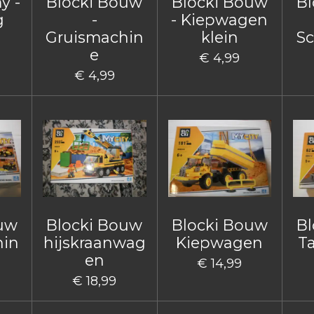
y -
Blocki Bouw
Blocki Bouw
Bl
g
-
- Kiepwagen
Gruismachin
klein
Sc
e
€ 4,99
€ 4,99
ouw
Blocki Bouw
Blocki Bouw
Bl
hin
hijskraanwag
Kiepwagen
T
en
€ 14,99
€ 18,99