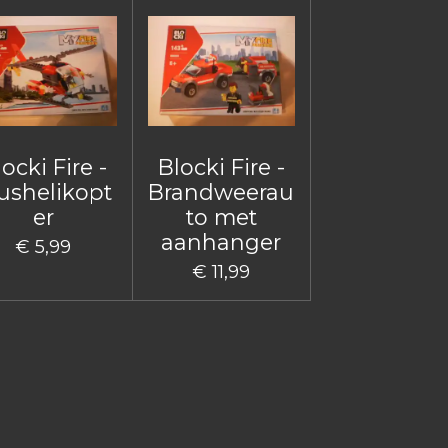
ocki Fire -
Blocki Fire -
ushelikopt
Brandweerau
er
to met
aanhanger
€ 5,99
€ 11,99