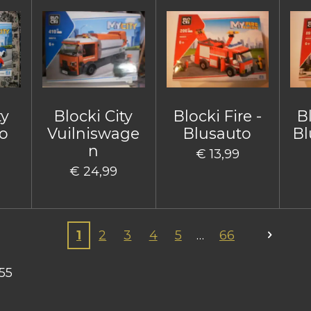
ty
Blocki City
Blocki Fire -
Bl
o
Vuilniswage
Blusauto
Bl
n
€ 13,99
€ 24,99
1
2
3
4
5
66
55