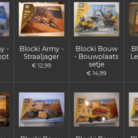
y -
Blocki Army -
Blocki Bouw
B
opt
Straaljager
- Bouwplaats
Le
setje
€ 12,99
€ 14,99