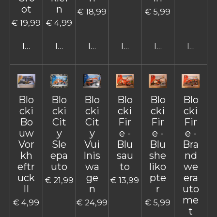
ot
n
€ 18,99
€ 5,99
€ 19,99
€ 4,99
In winkelwagen
In winkelwagen
In winkelwagen
In winkelwagen
In winkelwage
In win
Blo
Blo
Blo
Blo
Blo
Blo
cki
cki
cki
cki
cki
cki
Bo
Cit
Cit
Fir
Fir
Fir
uw
y
y
e -
e -
e -
Vor
Sle
Vui
Blu
Blu
Bra
kh
epa
lnis
sau
she
nd
eftr
uto
wa
to
liko
we
uck
ge
pte
era
€ 21,99
€ 13,99
II
n
r
uto
me
€ 4,99
€ 24,99
€ 5,99
t