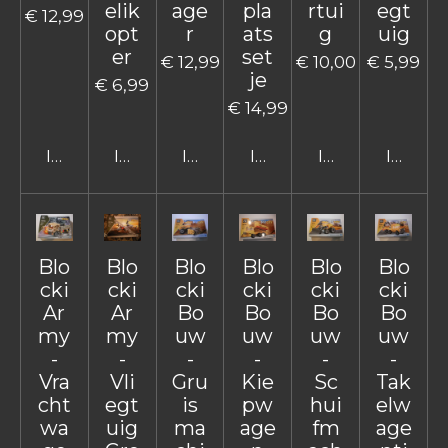
elik
age
pla
rtui
egt
€ 12,99
opt
r
ats
g
uig
er
set
€ 12,99
€ 10,00
€ 5,99
je
€ 6,99
€ 14,99
In winkelwagen
In winkelwagen
In winkelwagen
In winkelwagen
In winkelwage
In win
Blo
Blo
Blo
Blo
Blo
Blo
cki
cki
cki
cki
cki
cki
Ar
Ar
Bo
Bo
Bo
Bo
my
my
uw
uw
uw
uw
-
-
-
-
-
-
Vra
Vli
Gru
Kie
Sc
Tak
cht
egt
is
pw
hui
elw
wa
uig
ma
age
fm
age