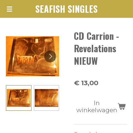
SEAFISH SINGLES
Ga
direct
naar
CD Carrion -
de
hoofdinhoud
Revelations
NIEUW
€ 13,00
In
winkelwagen