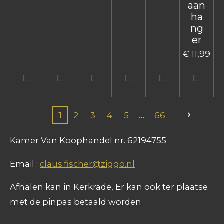
aan
ha
ng
er
€ 11,99
In winkelwagen
In winkelwagen
In winkelwagen
In winkelwagen
In winkelwage
In win
1
2
3
4
5
66
Kamer Van Koophandel nr. 62194755
Email :
claus.fischer@ziggo.nl
Afhalen kan in Kerkrade, Er kan ook ter plaatse
met de pinpas betaald worden