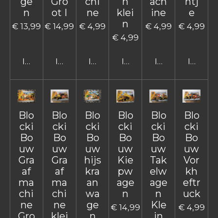
ge
Gro
chi
n
ach
ntj
n
ot I
ne
klei
ine
e
n
€ 13,99
€ 14,99
€ 4,99
€ 4,99
€ 4,99
€ 4,99
In winkelwagen
In winkelwagen
In winkelwagen
In winkelwagen
In winkelwage
In win
Blo
Blo
Blo
Blo
Blo
Blo
cki
cki
cki
cki
cki
cki
Bo
Bo
Bo
Bo
Bo
Bo
uw
uw
uw
uw
uw
uw
Gra
Gra
hijs
Kie
Tak
Vor
af
af
kra
pw
elw
kh
ma
ma
an
age
age
eftr
chi
chi
wa
n
n
uck
ne
ne
ge
Kle
€ 14,99
€ 4,99
Gro
klei
n
in