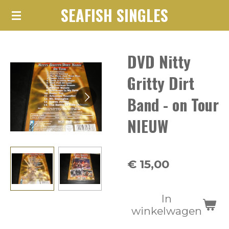
SEAFISH SINGLES
Ga
direct
naar
DVD Nitty
de
hoofdinhoud
Gritty Dirt
Band - on Tour
NIEUW
€ 15,00
In
winkelwagen