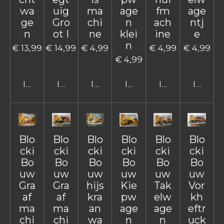
wa
uig
ma
age
fm
age
ge
Gro
chi
n
ach
ntj
n
ot I
ne
klei
ine
e
n
€ 13,99
€ 14,99
€ 4,99
€ 4,99
€ 4,99
€ 4,99
In winkelwagen
In winkelwagen
In winkelwagen
In winkelwagen
In winkelwage
In win
Blo
Blo
Blo
Blo
Blo
Blo
cki
cki
cki
cki
cki
cki
Bo
Bo
Bo
Bo
Bo
Bo
uw
uw
uw
uw
uw
uw
Gra
Gra
hijs
Kie
Tak
Vor
af
af
kra
pw
elw
kh
ma
ma
an
age
age
eftr
chi
chi
wa
n
n
uck