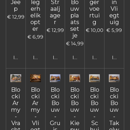
Jee
leg
Str
Bo
ger
in
p
erh
aalj
uw
voe
Vli
elik
age
pla
rtui
egt
€ 12,99
opt
r
ats
g
uig
er
set
€ 12,99
€ 10,00
€ 5,99
je
€ 6,99
€ 14,99
In winkelwagen
In winkelwagen
In winkelwagen
In winkelwagen
In winkelwage
In win
Blo
Blo
Blo
Blo
Blo
Blo
cki
cki
cki
cki
cki
cki
Ar
Ar
Bo
Bo
Bo
Bo
my
my
uw
uw
uw
uw
-
-
-
-
-
-
Vra
Vli
Gru
Kie
Sc
Tak
cht
egt
is
pw
hui
elw