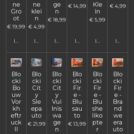
ne
ne
ge
Kle
€ 14,99
€ 4,99
Gro
klei
n
in
ot
n
€ 18,99
€ 5,99
€ 19,99
€ 4,99
In winkelwagen
In winkelwagen
In winkelwagen
In winkelwagen
In winkelwage
In win
Blo
Blo
Blo
Blo
Blo
Blo
cki
cki
cki
cki
cki
cki
Bo
Cit
Cit
Fir
Fir
Fir
uw
y
y
e -
e -
e -
Vor
Sle
Vui
Blu
Blu
Bra
kh
epa
lnis
sau
she
nd
eftr
uto
wa
to
liko
we
uck
ge
pte
era
€ 21,99
€ 13,99
II
n
r
uto