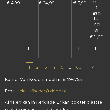
me
€ 4,99
€ 24,99
€ 5,99
t
aan
ha
ng
er
€ 11,99
In winkelwagen
In winkelwagen
In winkelwagen
In winkelwagen
In winkelwage
In win
1
2
3
4
5
66
Kamer Van Koophandel nr. 62194755
Email :
claus.fischer@ziggo.nl
Afhalen kan in Kerkrade, Er kan ook ter plaatse
met de pinpas betaald worden