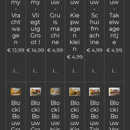
my
my
uw
uw
uw
uw
-
-
-
-
-
-
Vra
Vli
Gru
Kie
Sc
Tak
cht
egt
is
pw
hui
elw
wa
uig
ma
age
fm
age
ge
Gro
chi
n
ach
ntj
n
ot I
ne
klei
ine
e
n
€ 13,99
€ 14,99
€ 4,99
€ 4,99
€ 4,99
€ 4,99
In winkelwagen
In winkelwagen
In winkelwagen
In winkelwagen
In winkelwage
In win
Blo
Blo
Blo
Blo
Blo
Blo
cki
cki
cki
cki
cki
cki
Bo
Bo
Bo
Bo
Bo
Bo
uw
uw
uw
uw
uw
uw
Gra
Gra
hijs
Kie
Tak
Vor