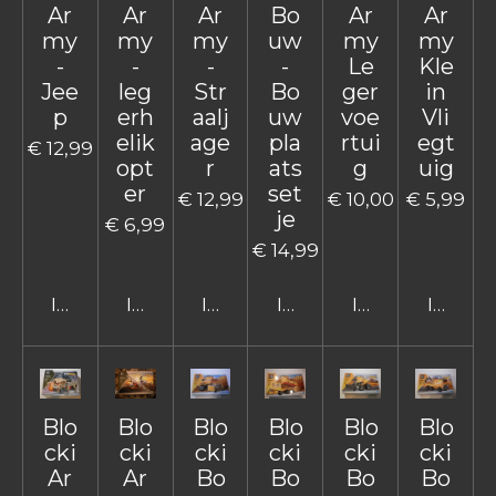
Ar
Ar
Ar
Bo
Ar
Ar
my
my
my
uw
my
my
-
-
-
-
Le
Kle
Jee
leg
Str
Bo
ger
in
p
erh
aalj
uw
voe
Vli
elik
age
pla
rtui
egt
€ 12,99
opt
r
ats
g
uig
er
set
€ 12,99
€ 10,00
€ 5,99
je
€ 6,99
€ 14,99
In winkelwagen
In winkelwagen
In winkelwagen
In winkelwagen
In winkelwage
In win
Blo
Blo
Blo
Blo
Blo
Blo
cki
cki
cki
cki
cki
cki
Ar
Ar
Bo
Bo
Bo
Bo