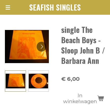
SEAFISH SINGLES
Ga
direct
naar
single The
de
hoofdinhoud
Beach Boys -
Sloop John B /
Barbara Ann
€ 6,00
In
winkelwagen