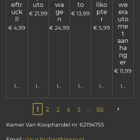
eftr
uto
wa
to
liko
we
uck
ge
pte
era
€ 21,99
€ 13,99
II
n
r
uto
me
€ 4,99
€ 24,99
€ 5,99
t
aan
ha
ng
er
€ 11,99
In winkelwagen
In winkelwagen
In winkelwagen
In winkelwagen
In winkelwage
In win
1
2
3
4
5
66
Kamer Van Koophandel nr. 62194755
Email :
claus.fischer@ziggo.nl