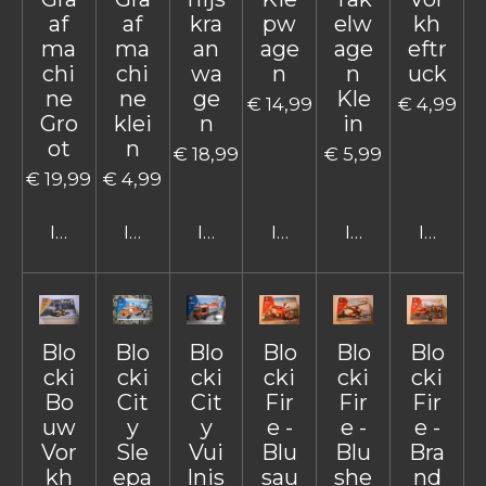
af
af
kra
pw
elw
kh
ma
ma
an
age
age
eftr
chi
chi
wa
n
n
uck
ne
ne
ge
Kle
€ 14,99
€ 4,99
Gro
klei
n
in
ot
n
€ 18,99
€ 5,99
€ 19,99
€ 4,99
In winkelwagen
In winkelwagen
In winkelwagen
In winkelwagen
In winkelwage
In win
Blo
Blo
Blo
Blo
Blo
Blo
cki
cki
cki
cki
cki
cki
Bo
Cit
Cit
Fir
Fir
Fir
uw
y
y
e -
e -
e -
Vor
Sle
Vui
Blu
Blu
Bra
kh
epa
lnis
sau
she
nd