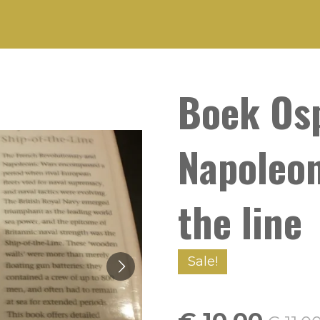
Boek Osp
Napoleon
the line
Sale!