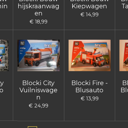
hin
hijskraanwag
Kiepwagen
T
en
€ 14,99
€ 18,99
ty
Blocki City
Blocki Fire -
Bl
o
Vuilniswage
Blusauto
Bl
n
€ 13,99
€ 24,99