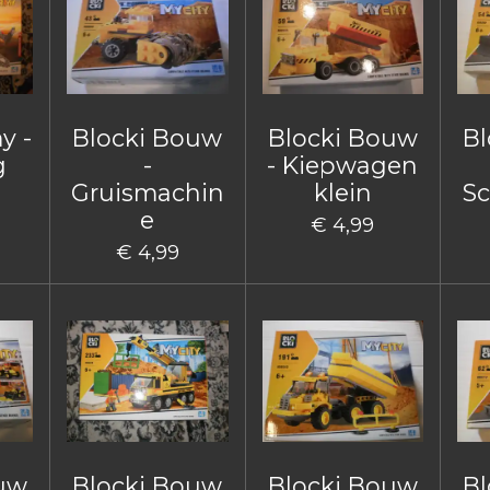
y -
Blocki Bouw
Blocki Bouw
Bl
g
-
- Kiepwagen
Gruismachin
klein
Sc
e
€ 4,99
€ 4,99
ouw
Blocki Bouw
Blocki Bouw
Bl