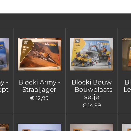
n
e
y -
Blocki Army -
Blocki Bouw
B
opt
Straaljager
- Bouwplaats
Le
setje
€ 12,99
€ 14,99