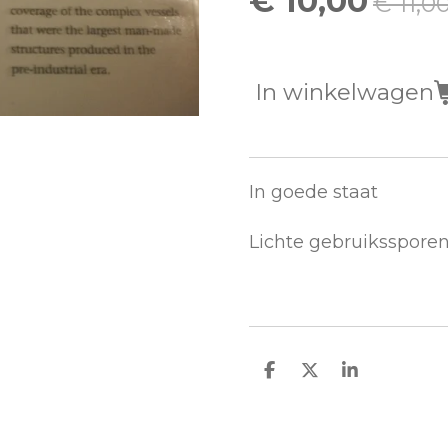
€ 10,00
€ 11,0
In winkelwagen
In goede staat
Lichte gebruikssporen
D
D
S
e
e
h
l
e
a
e
l
r