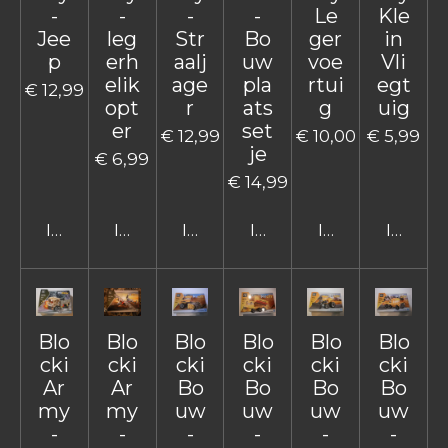
-
-
-
-
Le
Kle
Jee
leg
Str
Bo
ger
in
p
erh
aalj
uw
voe
Vli
elik
age
pla
rtui
egt
€ 12,99
opt
r
ats
g
uig
er
set
€ 12,99
€ 10,00
€ 5,99
je
€ 6,99
€ 14,99
In winkelwagen
In winkelwagen
In winkelwagen
In winkelwagen
In winkelwage
In win
Blo
Blo
Blo
Blo
Blo
Blo
cki
cki
cki
cki
cki
cki
Ar
Ar
Bo
Bo
Bo
Bo
my
my
uw
uw
uw
uw
-
-
-
-
-
-