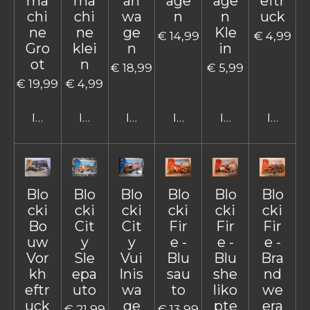
ma
ma
an
age
age
eftr
chi
chi
wa
n
n
uck
ne
ne
ge
Kle
€ 14,99
€ 4,99
Gro
klei
n
in
ot
n
€ 18,99
€ 5,99
€ 19,99
€ 4,99
In winkelwagen
In winkelwagen
In winkelwagen
In winkelwagen
In winkelwage
In win
Blo
Blo
Blo
Blo
Blo
Blo
cki
cki
cki
cki
cki
cki
Bo
Cit
Cit
Fir
Fir
Fir
uw
y
y
e -
e -
e -
Vor
Sle
Vui
Blu
Blu
Bra
kh
epa
lnis
sau
she
nd
eftr
uto
wa
to
liko
we
uck
ge
pte
era
€ 21,99
€ 13,99