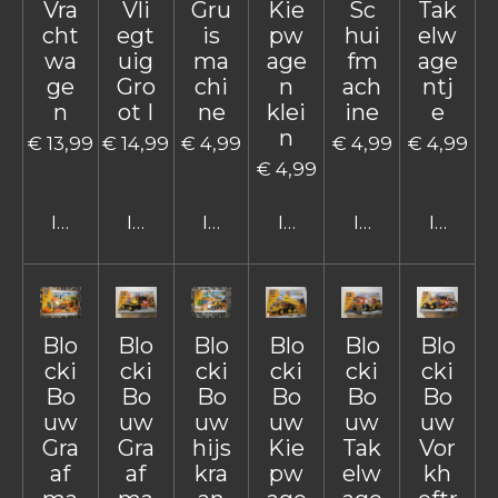
Vra
Vli
Gru
Kie
Sc
Tak
cht
egt
is
pw
hui
elw
wa
uig
ma
age
fm
age
ge
Gro
chi
n
ach
ntj
n
ot I
ne
klei
ine
e
n
€ 13,99
€ 14,99
€ 4,99
€ 4,99
€ 4,99
€ 4,99
In winkelwagen
In winkelwagen
In winkelwagen
In winkelwagen
In winkelwage
In win
Blo
Blo
Blo
Blo
Blo
Blo
cki
cki
cki
cki
cki
cki
Bo
Bo
Bo
Bo
Bo
Bo
uw
uw
uw
uw
uw
uw
Gra
Gra
hijs
Kie
Tak
Vor
af
af
kra
pw
elw
kh