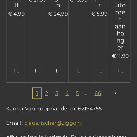
II
n
r
uto
me
€ 4,99
€ 24,99
€ 5,99
t
aan
ha
ng
er
€ 11,99
In winkelwagen
In winkelwagen
In winkelwagen
In winkelwagen
In winkelwage
In win
1
2
3
4
5
66
Kamer Van Koophandel nr. 62194755
Email :
claus.fischer@ziggo.nl