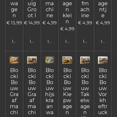
wa
uig
ma
age
fm
age
ge
Gro
chi
n
ach
ntj
n
ot I
ne
klei
ine
e
n
€ 13,99
€ 14,99
€ 4,99
€ 4,99
€ 4,99
€ 4,99
In winkelwagen
In winkelwagen
In winkelwagen
In winkelwagen
In winkelwage
In win
Blo
Blo
Blo
Blo
Blo
Blo
cki
cki
cki
cki
cki
cki
Bo
Bo
Bo
Bo
Bo
Bo
uw
uw
uw
uw
uw
uw
Gra
Gra
hijs
Kie
Tak
Vor
af
af
kra
pw
elw
kh
ma
ma
an
age
age
eftr
chi
chi
wa
n
n
uck