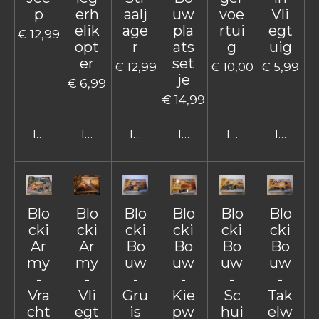
p
erh
aalj
uw
voe
Vli
elik
age
pla
rtui
egt
€ 12,99
opt
r
ats
g
uig
er
set
€ 12,99
€ 10,00
€ 5,99
je
€ 6,99
€ 14,99
In winkelwagen
In winkelwagen
In winkelwagen
In winkelwagen
In winkelwage
In win
Blo
Blo
Blo
Blo
Blo
Blo
cki
cki
cki
cki
cki
cki
Ar
Ar
Bo
Bo
Bo
Bo
my
my
uw
uw
uw
uw
-
-
-
-
-
-
Vra
Vli
Gru
Kie
Sc
Tak
cht
egt
is
pw
hui
elw