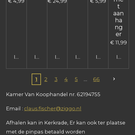
€ 4,99
€ 24,99
€ 5,99
t
aan
ha
ng
er
€ 11,99
In winkelwagen
In winkelwagen
In winkelwagen
In winkelwagen
In winkelwage
In win
1
2
3
4
5
66
Kamer Van Koophandel nr. 62194755
Email :
claus.fischer@ziggo.nl
Afhalen kan in Kerkrade, Er kan ook ter plaatse
met de pinpas betaald worden