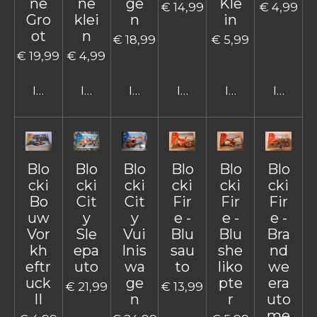
ne
ne
ge
Kle
€ 14,99
€ 4,99
Gro
klei
n
in
ot
n
€ 18,99
€ 5,99
€ 19,99
€ 4,99
In winkelwagen
In winkelwagen
In winkelwagen
In winkelwagen
In winkelwage
In win
Blo
Blo
Blo
Blo
Blo
Blo
cki
cki
cki
cki
cki
cki
Bo
Cit
Cit
Fir
Fir
Fir
uw
y
y
e -
e -
e -
Vor
Sle
Vui
Blu
Blu
Bra
kh
epa
lnis
sau
she
nd
eftr
uto
wa
to
liko
we
uck
ge
pte
era
€ 21,99
€ 13,99
II
n
r
uto
me