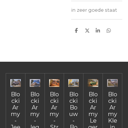
in zeer goede staat
D
D
S
D
e
e
h
e
l
e
a
l
e
l
r
e
n
e
n
Blo
Blo
Blo
Blo
Blo
Blo
cki
cki
cki
cki
cki
cki
Ar
Ar
Ar
Bo
Ar
Ar
my
my
my
uw
my
my
-
-
-
-
Le
Kle
Jee
leg
Str
Bo
ger
in