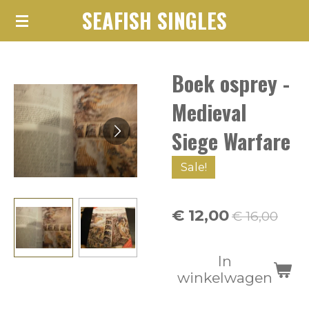
SEAFISH SINGLES
Ga
direct
naar
Boek osprey -
de
hoofdinhoud
Medieval
Siege Warfare
Sale!
€ 12,00
€ 16,00
In
winkelwagen