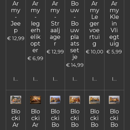
Ar
Ar
Ar
Bo
Ar
Ar
my
my
my
uw
my
my
-
-
-
-
Le
Kle
Jee
leg
Str
Bo
ger
in
p
erh
aalj
uw
voe
Vli
elik
age
pla
rtui
egt
€ 12,99
opt
r
ats
g
uig
er
set
€ 12,99
€ 10,00
€ 5,99
je
€ 6,99
€ 14,99
In winkelwagen
In winkelwagen
In winkelwagen
In winkelwagen
In winkelwage
In win
Blo
Blo
Blo
Blo
Blo
Blo
cki
cki
cki
cki
cki
cki
Ar
Ar
Bo
Bo
Bo
Bo