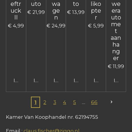
eftr
uto
wa
to
liko
we
uck
ge
pte
era
€ 21,99
€ 13,99
II
n
r
uto
me
€ 4,99
€ 24,99
€ 5,99
t
aan
ha
ng
er
€ 11,99
In winkelwagen
In winkelwagen
In winkelwagen
In winkelwagen
In winkelwage
In win
1
2
3
4
5
66
Kamer Van Koophandel nr. 62194755
Email :
claus.fischer@ziggo.nl