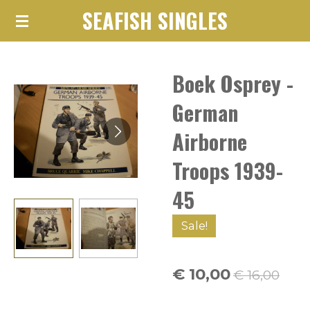
SEAFISH SINGLES
Ga
direct
naar
Boek Osprey -
de
hoofdinhoud
German
Airborne
Troops 1939-
45
Sale!
€ 10,00
€ 16,00