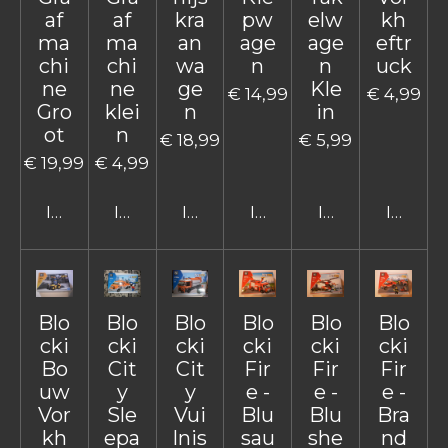
af
af
kra
pw
elw
kh
ma
ma
an
age
age
eftr
chi
chi
wa
n
n
uck
ne
ne
ge
Kle
€ 14,99
€ 4,99
Gro
klei
n
in
ot
n
€ 18,99
€ 5,99
€ 19,99
€ 4,99
In winkelwagen
In winkelwagen
In winkelwagen
In winkelwagen
In winkelwage
In win
Blo
Blo
Blo
Blo
Blo
Blo
cki
cki
cki
cki
cki
cki
Bo
Cit
Cit
Fir
Fir
Fir
uw
y
y
e -
e -
e -
Vor
Sle
Vui
Blu
Blu
Bra
kh
epa
lnis
sau
she
nd