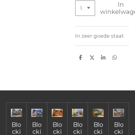
In
winkelwag
In zeer goede staat
D
D
S
D
e
e
h
e
l
e
a
l
e
l
r
e
n
e
n
Blo
Blo
Blo
Blo
Blo
Blo
cki
cki
cki
cki
cki
cki