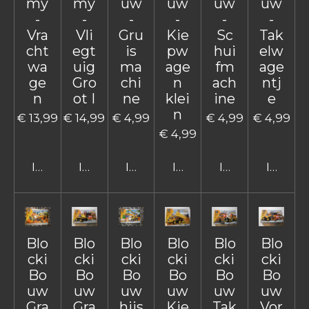
my
my
uw
uw
uw
uw
-
-
-
-
-
-
Vra
Vli
Gru
Kie
Sc
Tak
cht
egt
is
pw
hui
elw
wa
uig
ma
age
fm
age
ge
Gro
chi
n
ach
ntj
n
ot I
ne
klei
ine
e
n
€ 13,99
€ 14,99
€ 4,99
€ 4,99
€ 4,99
€ 4,99
In winkelwagen
In winkelwagen
In winkelwagen
In winkelwagen
In winkelwage
In win
Blo
Blo
Blo
Blo
Blo
Blo
cki
cki
cki
cki
cki
cki
Bo
Bo
Bo
Bo
Bo
Bo
uw
uw
uw
uw
uw
uw
Gra
Gra
hijs
Kie
Tak
Vor