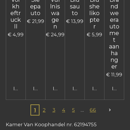
kh
epa
lnis
sau
she
nd
eftr
uto
wa
to
liko
we
uck
ge
pte
era
€ 21,99
€ 13,99
II
n
r
uto
me
€ 4,99
€ 24,99
€ 5,99
t
aan
ha
ng
er
€ 11,99
In winkelwagen
In winkelwagen
In winkelwagen
In winkelwagen
In winkelwage
In win
1
2
3
4
5
66
Kamer Van Koophandel nr. 62194755