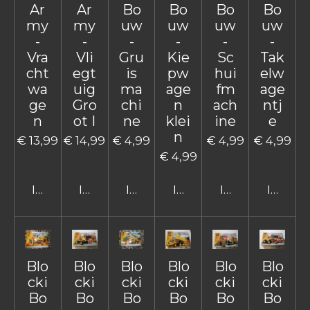
Ar
Ar
Bo
Bo
Bo
Bo
my
my
uw
uw
uw
uw
-
-
-
-
-
-
Vra
Vli
Gru
Kie
Sc
Tak
cht
egt
is
pw
hui
elw
wa
uig
ma
age
fm
age
ge
Gro
chi
n
ach
ntj
n
ot I
ne
klei
ine
e
n
€ 13,99
€ 14,99
€ 4,99
€ 4,99
€ 4,99
€ 4,99
In winkelwagen
In winkelwagen
In winkelwagen
In winkelwagen
In winkelwage
In win
Blo
Blo
Blo
Blo
Blo
Blo
cki
cki
cki
cki
cki
cki
Bo
Bo
Bo
Bo
Bo
Bo