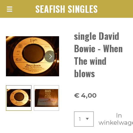
SEAFISH SINGLES
Ga
direct
naar
single David
de
hoofdinhoud
Bowie - When
The wind
blows
€ 4,00
In
winkelwag