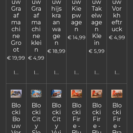
uw
uw
uw
uw
uw
uw
Gra
Gra
hijs
Kie
Tak
Vor
af
af
kra
pw
elw
kh
ma
ma
an
age
age
eftr
chi
chi
wa
n
n
uck
ne
ne
ge
Kle
€ 14,99
€ 4,99
Gro
klei
n
in
ot
n
€ 18,99
€ 5,99
€ 19,99
€ 4,99
In winkelwagen
In winkelwagen
In winkelwagen
In winkelwagen
In winkelwage
In win
Blo
Blo
Blo
Blo
Blo
Blo
cki
cki
cki
cki
cki
cki
Bo
Cit
Cit
Fir
Fir
Fir
uw
y
y
e -
e -
e -
Vor
Sle
Vui
Blu
Blu
Bra