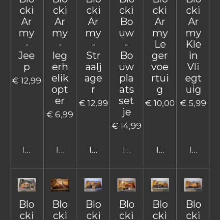
cki
cki
cki
cki
cki
cki
Ar
Ar
Ar
Bo
Ar
Ar
my
my
my
uw
my
my
-
-
-
-
Le
Kle
Jee
leg
Str
Bo
ger
in
p
erh
aalj
uw
voe
Vli
elik
age
pla
rtui
egt
€ 12,99
opt
r
ats
g
uig
er
set
€ 12,99
€ 10,00
€ 5,99
je
€ 6,99
€ 14,99
In winkelwagen
In winkelwagen
In winkelwagen
In winkelwagen
In winkelwage
In win
Blo
Blo
Blo
Blo
Blo
Blo
cki
cki
cki
cki
cki
cki