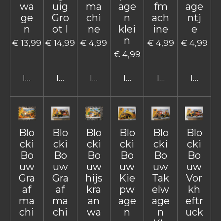
wa
uig
ma
age
fm
age
ge
Gro
chi
n
ach
ntj
n
ot I
ne
klei
ine
e
n
€ 13,99
€ 14,99
€ 4,99
€ 4,99
€ 4,99
€ 4,99
In winkelwagen
In winkelwagen
In winkelwagen
In winkelwagen
In winkelwage
In win
Blo
Blo
Blo
Blo
Blo
Blo
cki
cki
cki
cki
cki
cki
Bo
Bo
Bo
Bo
Bo
Bo
uw
uw
uw
uw
uw
uw
Gra
Gra
hijs
Kie
Tak
Vor
af
af
kra
pw
elw
kh
ma
ma
an
age
age
eftr
chi
chi
wa
n
n
uck