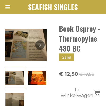
SEAFISH SINGLES
Ga
direct
naar
Boek Osprey -
de
hoofdinhoud
Thermopylae
480 BC
Sale!
€ 12,50
€ 17,50
In
winkelwagen