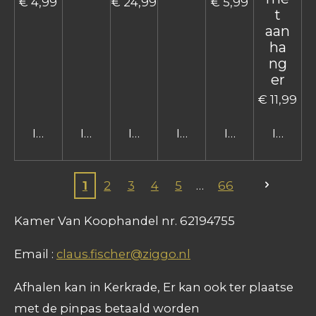
€ 4,99
€ 24,99
€ 5,99
t
aan
ha
ng
er
€ 11,99
In winkelwagen
In winkelwagen
In winkelwagen
In winkelwagen
In winkelwage
In win
1
2
3
4
5
66
Kamer Van Koophandel nr. 62194755
Email :
claus.fischer@ziggo.nl
Afhalen kan in Kerkrade, Er kan ook ter plaatse
met de pinpas betaald worden