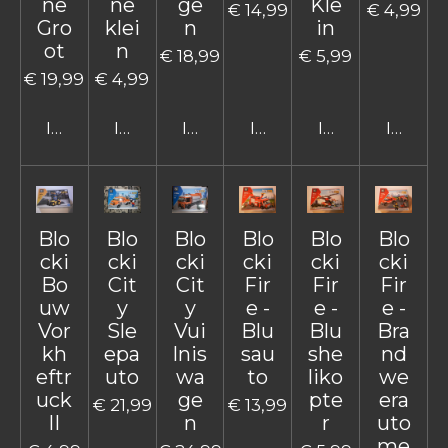
ne
ne
ge
Kle
€ 14,99
€ 4,99
Gro
klei
n
in
ot
n
€ 18,99
€ 5,99
€ 19,99
€ 4,99
In winkelwagen
In winkelwagen
In winkelwagen
In winkelwagen
In winkelwage
In win
Blo
Blo
Blo
Blo
Blo
Blo
cki
cki
cki
cki
cki
cki
Bo
Cit
Cit
Fir
Fir
Fir
uw
y
y
e -
e -
e -
Vor
Sle
Vui
Blu
Blu
Bra
kh
epa
lnis
sau
she
nd
eftr
uto
wa
to
liko
we
uck
ge
pte
era
€ 21,99
€ 13,99
II
n
r
uto
me