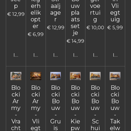
p
erh
aalj
uw
voe
Vli
elik
age
pla
rtui
egt
€ 12,99
opt
r
ats
g
uig
er
set
€ 12,99
€ 10,00
€ 5,99
je
€ 6,99
€ 14,99
In winkelwagen
In winkelwagen
In winkelwagen
In winkelwagen
In winkelwage
In win
Blo
Blo
Blo
Blo
Blo
Blo
cki
cki
cki
cki
cki
cki
Ar
Ar
Bo
Bo
Bo
Bo
my
my
uw
uw
uw
uw
-
-
-
-
-
-
Vra
Vli
Gru
Kie
Sc
Tak
cht
egt
is
pw
hui
elw