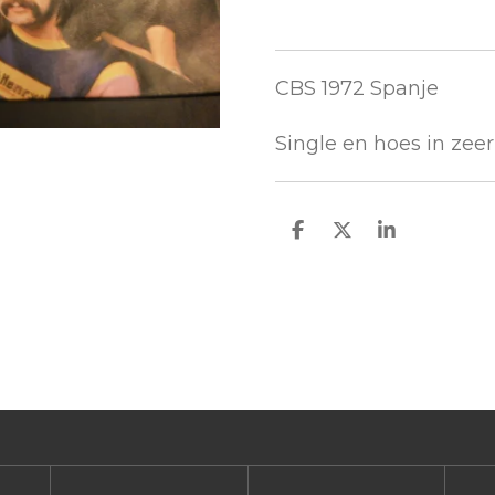
CBS 1972 Spanje
Single en hoes in zee
D
D
S
e
e
h
l
e
a
e
l
r
n
e