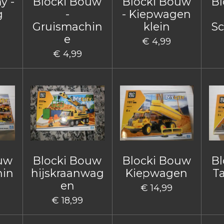
y -
Blocki Bouw
Blocki Bouw
Bl
g
-
- Kiepwagen
Gruismachin
klein
Sc
e
€ 4,99
€ 4,99
ouw
Blocki Bouw
Blocki Bouw
Bl
hin
hijskraanwag
Kiepwagen
T
en
€ 14,99
€ 18,99