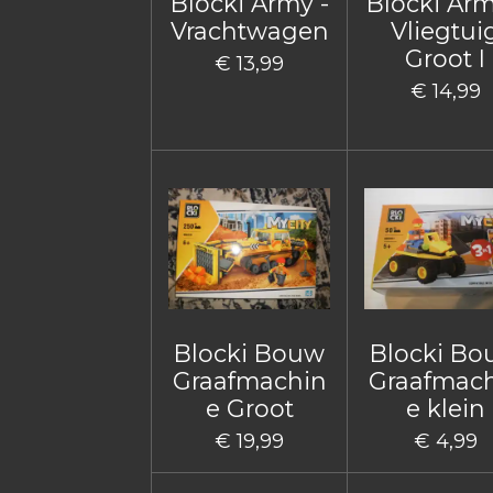
Blocki Army -
Blocki Arm
Vrachtwagen
Vliegtui
Groot I
€ 13,99
€ 14,99
Blocki Bouw
Blocki B
Graafmachin
Graafmac
e Groot
e klein
€ 19,99
€ 4,99