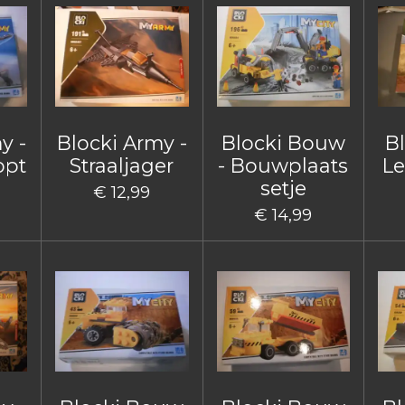
y -
Blocki Army -
Blocki Bouw
B
opt
Straaljager
- Bouwplaats
Le
setje
€ 12,99
€ 14,99