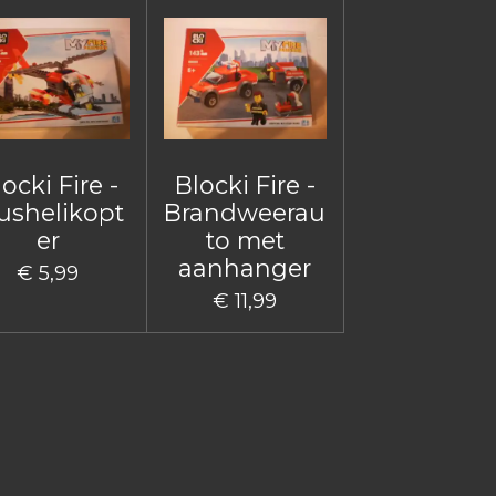
ocki Fire -
Blocki Fire -
ushelikopt
Brandweerau
er
to met
aanhanger
€ 5,99
€ 11,99