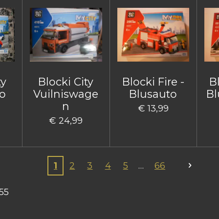
ty
Blocki City
Blocki Fire -
Bl
o
Vuilniswage
Blusauto
Bl
n
€ 13,99
€ 24,99
1
2
3
4
5
66
55