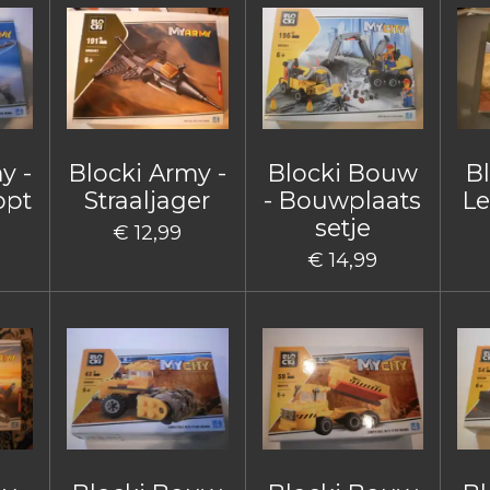
y -
Blocki Army -
Blocki Bouw
B
opt
Straaljager
- Bouwplaats
Le
setje
€ 12,99
€ 14,99