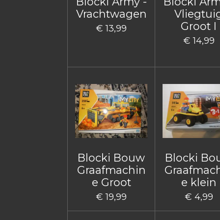
Blocki Army -
Blocki Arm
Vrachtwagen
Vliegtui
Groot I
€ 13,99
€ 14,99
Blocki Bouw
Blocki B
Graafmachin
Graafmac
e Groot
e klein
€ 19,99
€ 4,99