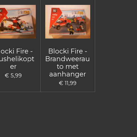
ocki Fire -
Blocki Fire -
ushelikopt
Brandweerau
er
to met
aanhanger
€ 5,99
€ 11,99