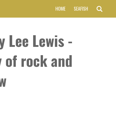
HOME
SEAFISH
y Lee Lewis -
y of rock and
uw