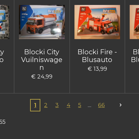
ty
Blocki City
Blocki Fire -
Bl
o
Vuilniswage
Blusauto
Bl
n
€ 13,99
€ 24,99
1
2
3
4
5
66
55