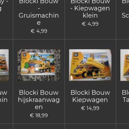
y -
Blocki Bouw
Blocki Bouw
Bl
g
-
- Kiepwagen
Gruismachin
klein
Sc
e
€ 4,99
€ 4,99
ouw
Blocki Bouw
Blocki Bouw
Bl
hin
hijskraanwag
Kiepwagen
T
en
€ 14,99
€ 18,99