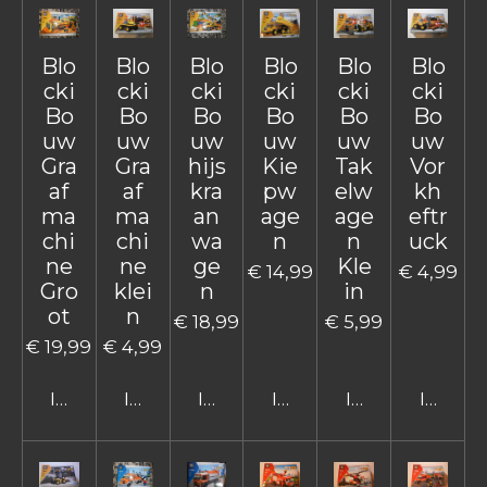
Blo
Blo
Blo
Blo
Blo
Blo
cki
cki
cki
cki
cki
cki
Bo
Bo
Bo
Bo
Bo
Bo
uw
uw
uw
uw
uw
uw
Gra
Gra
hijs
Kie
Tak
Vor
af
af
kra
pw
elw
kh
ma
ma
an
age
age
eftr
chi
chi
wa
n
n
uck
ne
ne
ge
Kle
€ 14,99
€ 4,99
Gro
klei
n
in
ot
n
€ 18,99
€ 5,99
€ 19,99
€ 4,99
In winkelwagen
In winkelwagen
In winkelwagen
In winkelwagen
In winkelwage
In win