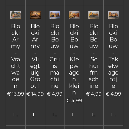
Blo
Blo
Blo
Blo
Blo
Blo
cki
cki
cki
cki
cki
cki
Ar
Ar
Bo
Bo
Bo
Bo
my
my
uw
uw
uw
uw
-
-
-
-
-
-
Vra
Vli
Gru
Kie
Sc
Tak
cht
egt
is
pw
hui
elw
wa
uig
ma
age
fm
age
ge
Gro
chi
n
ach
ntj
n
ot I
ne
klei
ine
e
n
€ 13,99
€ 14,99
€ 4,99
€ 4,99
€ 4,99
€ 4,99
In winkelwagen
In winkelwagen
In winkelwagen
In winkelwagen
In winkelwage
In win