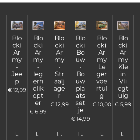
Blo
Blo
Blo
Blo
Blo
Blo
cki
cki
cki
cki
cki
cki
Ar
Ar
Ar
Bo
Ar
Ar
my
my
my
uw
my
my
-
-
-
-
Le
Kle
Jee
leg
Str
Bo
ger
in
p
erh
aalj
uw
voe
Vli
elik
age
pla
rtui
egt
€ 12,99
opt
r
ats
g
uig
er
set
€ 12,99
€ 10,00
€ 5,99
je
€ 6,99
€ 14,99
In winkelwagen
In winkelwagen
In winkelwagen
In winkelwagen
In winkelwage
In win