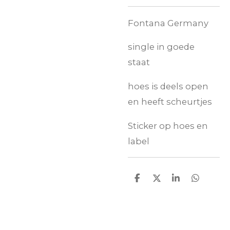
Fontana Germany
single in goede
staat
hoes is deels open
en heeft scheurtjes
Sticker op hoes en
label
D
D
S
D
e
e
h
e
l
e
a
l
e
l
r
e
n
e
n