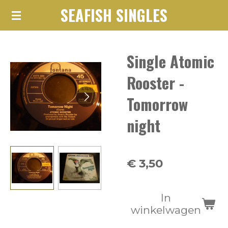
SEAFISH SINGLES
Ga
direct
naar
Single Atomic
de
hoofdinhoud
Rooster -
Tomorrow
night
€ 3,50
In
winkelwagen