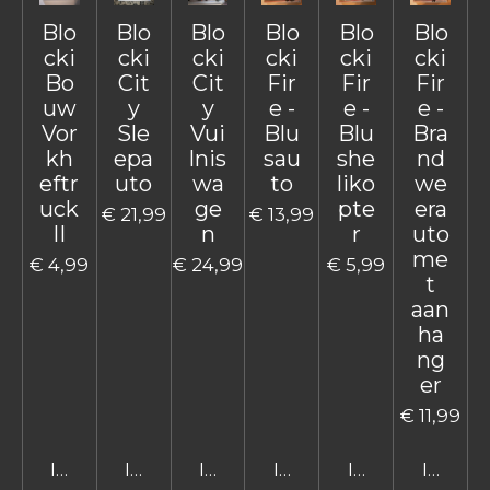
Blo
Blo
Blo
Blo
Blo
Blo
cki
cki
cki
cki
cki
cki
Bo
Cit
Cit
Fir
Fir
Fir
uw
y
y
e -
e -
e -
Vor
Sle
Vui
Blu
Blu
Bra
kh
epa
lnis
sau
she
nd
eftr
uto
wa
to
liko
we
uck
ge
pte
era
€ 21,99
€ 13,99
II
n
r
uto
me
€ 4,99
€ 24,99
€ 5,99
t
aan
ha
ng
er
€ 11,99
In winkelwagen
In winkelwagen
In winkelwagen
In winkelwagen
In winkelwage
In win