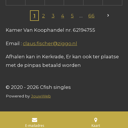
1
2
3
4
5
66
Kamer Van Koophandel nr. 62194755
Email :
claus.fischer@ziggo.nl
Afhalen kan in Kerkrade, Er kan ook ter plaatse
met de pinpas betaald worden
© 2020 - 2026 Cfish singles
Powered by
JouwWeb
E-mailadres
Kaart