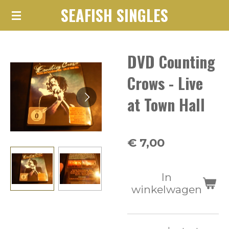
SEAFISH SINGLES
Ga
direct
naar
DVD Counting
de
hoofdinhoud
Crows - Live
at Town Hall
€ 7,00
In
winkelwagen