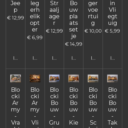
Jee
leg
Str
Bo
ger
in
p
erh
aalj
uw
voe
Vli
elik
age
pla
rtui
egt
€ 12,99
opt
r
ats
g
uig
er
set
€ 12,99
€ 10,00
€ 5,99
je
€ 6,99
€ 14,99
In winkelwagen
In winkelwagen
In winkelwagen
In winkelwagen
In winkelwage
In win
Blo
Blo
Blo
Blo
Blo
Blo
cki
cki
cki
cki
cki
cki
Ar
Ar
Bo
Bo
Bo
Bo
my
my
uw
uw
uw
uw
-
-
-
-
-
-
Vra
Vli
Gru
Kie
Sc
Tak