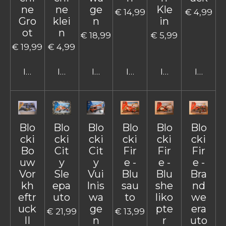
ne
ne
ge
Kle
€ 14,99
€ 4,99
Gro
klei
n
in
ot
n
€ 18,99
€ 5,99
€ 19,99
€ 4,99
In winkelwagen
In winkelwagen
In winkelwagen
In winkelwagen
In winkelwage
In win
Blo
Blo
Blo
Blo
Blo
Blo
cki
cki
cki
cki
cki
cki
Bo
Cit
Cit
Fir
Fir
Fir
uw
y
y
e -
e -
e -
Vor
Sle
Vui
Blu
Blu
Bra
kh
epa
lnis
sau
she
nd
eftr
uto
wa
to
liko
we
uck
ge
pte
era
€ 21,99
€ 13,99
II
n
r
uto