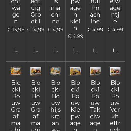
cht
egt
is
pw
hui
elw
wa
uig
ma
age
fm
age
ge
Gro
chi
n
ach
ntj
n
ot I
ne
klei
ine
e
n
€ 13,99
€ 14,99
€ 4,99
€ 4,99
€ 4,99
€ 4,99
In winkelwagen
In winkelwagen
In winkelwagen
In winkelwagen
In winkelwage
In win
Blo
Blo
Blo
Blo
Blo
Blo
cki
cki
cki
cki
cki
cki
Bo
Bo
Bo
Bo
Bo
Bo
uw
uw
uw
uw
uw
uw
Gra
Gra
hijs
Kie
Tak
Vor
af
af
kra
pw
elw
kh
ma
ma
an
age
age
eftr
chi
chi
wa
n
n
uck