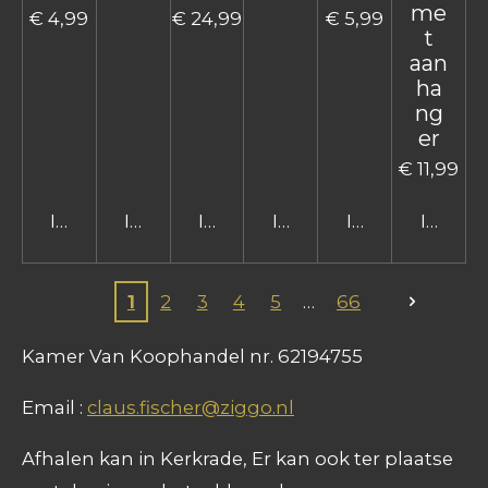
me
€ 4,99
€ 24,99
€ 5,99
t
aan
ha
ng
er
€ 11,99
In winkelwagen
In winkelwagen
In winkelwagen
In winkelwagen
In winkelwage
In win
1
2
3
4
5
66
Kamer Van Koophandel nr. 62194755
Email :
claus.fischer@ziggo.nl
Afhalen kan in Kerkrade, Er kan ook ter plaatse