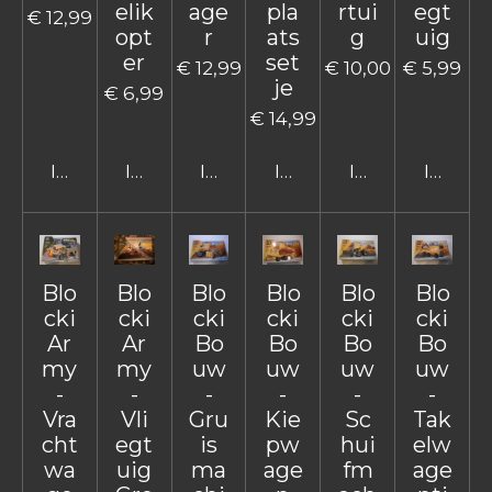
elik
age
pla
rtui
egt
€ 12,99
opt
r
ats
g
uig
er
set
€ 12,99
€ 10,00
€ 5,99
je
€ 6,99
€ 14,99
In winkelwagen
In winkelwagen
In winkelwagen
In winkelwagen
In winkelwage
In win
Blo
Blo
Blo
Blo
Blo
Blo
cki
cki
cki
cki
cki
cki
Ar
Ar
Bo
Bo
Bo
Bo
my
my
uw
uw
uw
uw
-
-
-
-
-
-
Vra
Vli
Gru
Kie
Sc
Tak
cht
egt
is
pw
hui
elw
wa
uig
ma
age
fm
age