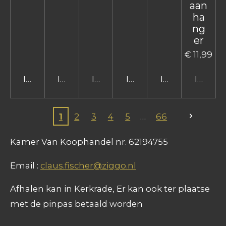
aan
ha
ng
er
€ 11,99
In winkelwagen
In winkelwagen
In winkelwagen
In winkelwagen
In winkelwage
In win
1
2
3
4
5
66
Kamer Van Koophandel nr. 62194755
Email :
claus.fischer@ziggo.nl
Afhalen kan in Kerkrade, Er kan ook ter plaatse
met de pinpas betaald worden