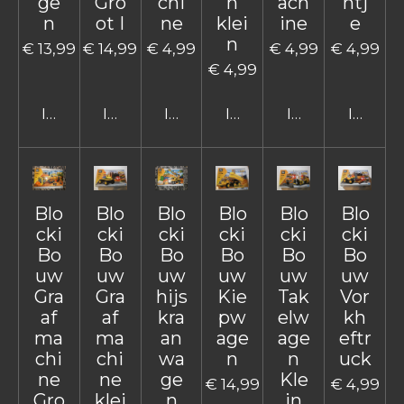
ge
Gro
chi
n
ach
ntj
n
ot I
ne
klei
ine
e
n
€ 13,99
€ 14,99
€ 4,99
€ 4,99
€ 4,99
€ 4,99
In winkelwagen
In winkelwagen
In winkelwagen
In winkelwagen
In winkelwage
In win
Blo
Blo
Blo
Blo
Blo
Blo
cki
cki
cki
cki
cki
cki
Bo
Bo
Bo
Bo
Bo
Bo
uw
uw
uw
uw
uw
uw
Gra
Gra
hijs
Kie
Tak
Vor
af
af
kra
pw
elw
kh
ma
ma
an
age
age
eftr
chi
chi
wa
n
n
uck
ne
ne
ge
Kle
€ 14,99
€ 4,99
Gro
klei
n
in