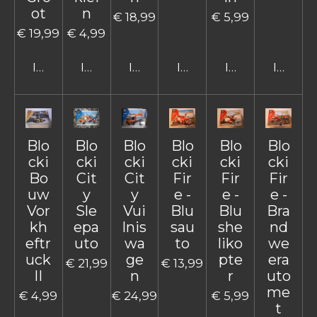
ot
n
€ 18,99
€ 5,99
€ 19,99
€ 4,99
In winkelwagen
In winkelwagen
In winkelwagen
In winkelwagen
In winkelwage
In win
Blo
Blo
Blo
Blo
Blo
Blo
cki
cki
cki
cki
cki
cki
Bo
Cit
Cit
Fir
Fir
Fir
uw
y
y
e -
e -
e -
Vor
Sle
Vui
Blu
Blu
Bra
kh
epa
lnis
sau
she
nd
eftr
uto
wa
to
liko
we
uck
ge
pte
era
€ 21,99
€ 13,99
II
n
r
uto
me
€ 4,99
€ 24,99
€ 5,99
t