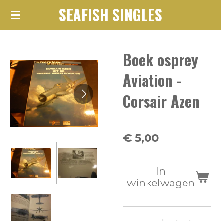
SEAFISH SINGLES
Ga
direct
naar
Boek osprey
de
hoofdinhoud
Aviation -
Corsair Azen
€ 5,00
In
winkelwagen