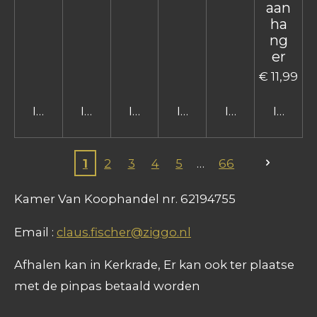
aan
ha
ng
er
€ 11,99
In winkelwagen
In winkelwagen
In winkelwagen
In winkelwagen
In winkelwage
In win
1
2
3
4
5
66
Kamer Van Koophandel nr. 62194755
Email :
claus.fischer@ziggo.nl
Afhalen kan in Kerkrade, Er kan ook ter plaatse
met de pinpas betaald worden