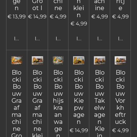
ge
Gro
chi
n
ach
ntj
n
ot I
ne
klei
ine
e
n
€ 13,99
€ 14,99
€ 4,99
€ 4,99
€ 4,99
€ 4,99
In winkelwagen
In winkelwagen
In winkelwagen
In winkelwagen
In winkelwage
In win
Blo
Blo
Blo
Blo
Blo
Blo
cki
cki
cki
cki
cki
cki
Bo
Bo
Bo
Bo
Bo
Bo
uw
uw
uw
uw
uw
uw
Gra
Gra
hijs
Kie
Tak
Vor
af
af
kra
pw
elw
kh
ma
ma
an
age
age
eftr
chi
chi
wa
n
n
uck
ne
ne
ge
Kle
€ 14,99
€ 4,99
Gro
klei
n
in