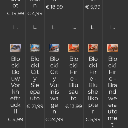
ot
n
€ 18,99
€ 5,99
€ 19,99
€ 4,99
In winkelwagen
In winkelwagen
In winkelwagen
In winkelwagen
In winkelwage
In win
Blo
Blo
Blo
Blo
Blo
Blo
cki
cki
cki
cki
cki
cki
Bo
Cit
Cit
Fir
Fir
Fir
uw
y
y
e -
e -
e -
Vor
Sle
Vui
Blu
Blu
Bra
kh
epa
lnis
sau
she
nd
eftr
uto
wa
to
liko
we
uck
ge
pte
era
€ 21,99
€ 13,99
II
n
r
uto
me
€ 4,99
€ 24,99
€ 5,99
t