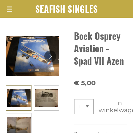
SEAFISH SINGLES
Ga
direct
naar
Boek Osprey
de
hoofdinhoud
Aviation -
Spad VII Azen
€ 5,00
In
winkelwag