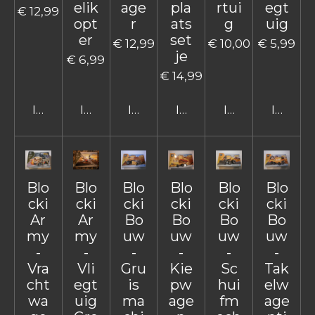
elik
age
pla
rtui
egt
€ 12,99
opt
r
ats
g
uig
er
set
€ 12,99
€ 10,00
€ 5,99
je
€ 6,99
€ 14,99
In winkelwagen
In winkelwagen
In winkelwagen
In winkelwagen
In winkelwage
In win
Blo
Blo
Blo
Blo
Blo
Blo
cki
cki
cki
cki
cki
cki
Ar
Ar
Bo
Bo
Bo
Bo
my
my
uw
uw
uw
uw
-
-
-
-
-
-
Vra
Vli
Gru
Kie
Sc
Tak
cht
egt
is
pw
hui
elw
wa
uig
ma
age
fm
age