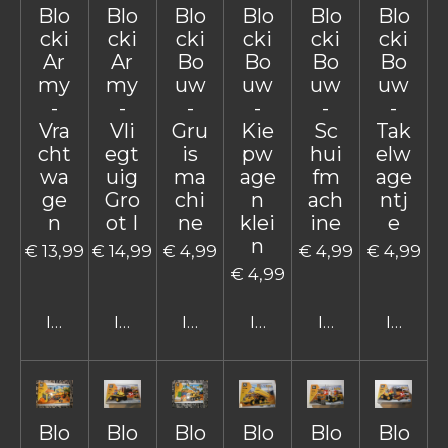
Blo
Blo
Blo
Blo
Blo
Blo
cki
cki
cki
cki
cki
cki
Ar
Ar
Bo
Bo
Bo
Bo
my
my
uw
uw
uw
uw
-
-
-
-
-
-
Vra
Vli
Gru
Kie
Sc
Tak
cht
egt
is
pw
hui
elw
wa
uig
ma
age
fm
age
ge
Gro
chi
n
ach
ntj
n
ot I
ne
klei
ine
e
n
€ 13,99
€ 14,99
€ 4,99
€ 4,99
€ 4,99
€ 4,99
In winkelwagen
In winkelwagen
In winkelwagen
In winkelwagen
In winkelwage
In win
Blo
Blo
Blo
Blo
Blo
Blo