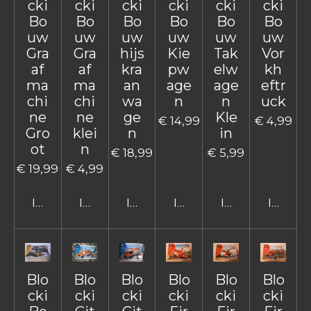
cki
cki
cki
cki
cki
cki
Bo
Bo
Bo
Bo
Bo
Bo
uw
uw
uw
uw
uw
uw
Gra
Gra
hijs
Kie
Tak
Vor
af
af
kra
pw
elw
kh
ma
ma
an
age
age
eftr
chi
chi
wa
n
n
uck
ne
ne
ge
Kle
€ 14,99
€ 4,99
Gro
klei
n
in
ot
n
€ 18,99
€ 5,99
€ 19,99
€ 4,99
In winkelwagen
In winkelwagen
In winkelwagen
In winkelwagen
In winkelwage
In win
Blo
Blo
Blo
Blo
Blo
Blo
cki
cki
cki
cki
cki
cki