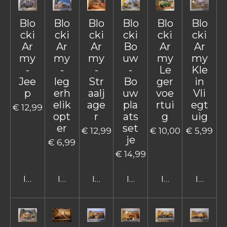
Blo
Blo
Blo
Blo
Blo
Blo
cki
cki
cki
cki
cki
cki
Ar
Ar
Ar
Bo
Ar
Ar
my
my
my
uw
my
my
-
-
-
-
Le
Kle
Jee
leg
Str
Bo
ger
in
p
erh
aalj
uw
voe
Vli
elik
age
pla
rtui
egt
€ 12,99
opt
r
ats
g
uig
er
set
€ 12,99
€ 10,00
€ 5,99
je
€ 6,99
€ 14,99
In winkelwagen
In winkelwagen
In winkelwagen
In winkelwagen
In winkelwage
In win