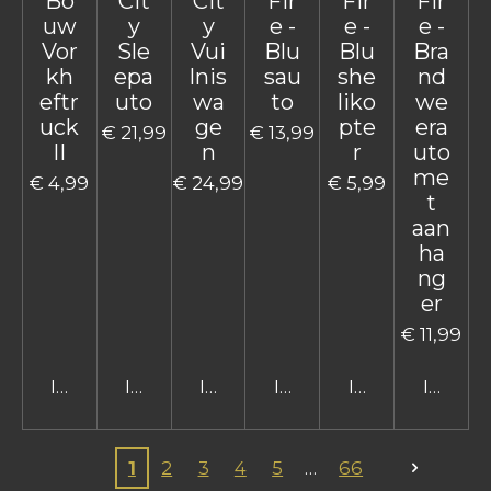
Bo
Cit
Cit
Fir
Fir
Fir
uw
y
y
e -
e -
e -
Vor
Sle
Vui
Blu
Blu
Bra
kh
epa
lnis
sau
she
nd
eftr
uto
wa
to
liko
we
uck
ge
pte
era
€ 21,99
€ 13,99
II
n
r
uto
me
€ 4,99
€ 24,99
€ 5,99
t
aan
ha
ng
er
€ 11,99
In winkelwagen
In winkelwagen
In winkelwagen
In winkelwagen
In winkelwage
In win
1
2
3
4
5
66