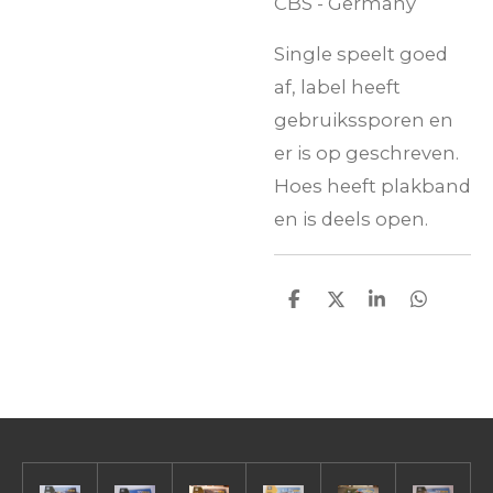
CBS - Germany
Single speelt goed
af, label heeft
gebruikssporen en
er is op geschreven.
Hoes heeft plakband
en is deels open.
D
D
S
D
e
e
h
e
l
e
a
l
e
l
r
e
n
e
n