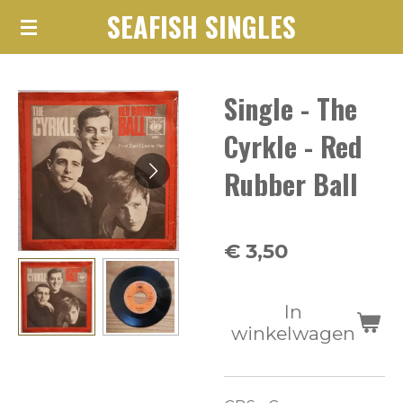
SEAFISH SINGLES
Ga
direct
naar
Single - The
de
hoofdinhoud
Cyrkle - Red
Rubber Ball
€ 3,50
In
winkelwagen