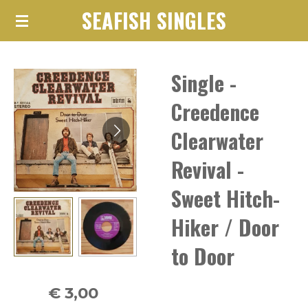
SEAFISH SINGLES
Ga
direct
naar
Single -
de
hoofdinhoud
Creedence
Clearwater
Revival -
Sweet Hitch-
Hiker / Door
to Door
€ 3,00