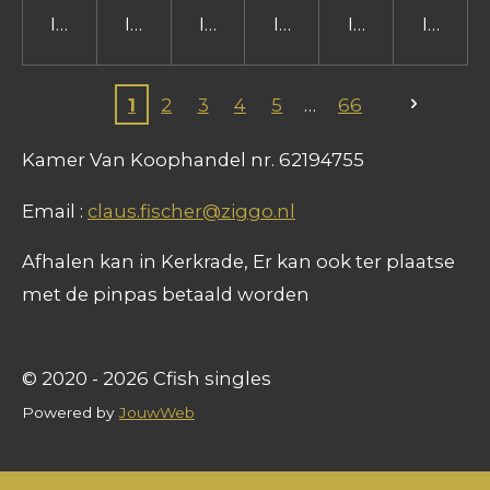
In winkelwagen
In winkelwagen
In winkelwagen
In winkelwagen
In winkelwage
In win
1
2
3
4
5
66
Kamer Van Koophandel nr. 62194755
Email :
claus.fischer@ziggo.nl
Afhalen kan in Kerkrade, Er kan ook ter plaatse
met de pinpas betaald worden
© 2020 - 2026 Cfish singles
Powered by
JouwWeb