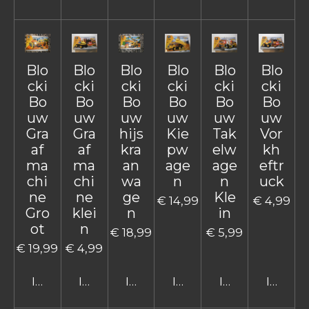
Blo
Blo
Blo
Blo
Blo
Blo
cki
cki
cki
cki
cki
cki
Bo
Bo
Bo
Bo
Bo
Bo
uw
uw
uw
uw
uw
uw
Gra
Gra
hijs
Kie
Tak
Vor
af
af
kra
pw
elw
kh
ma
ma
an
age
age
eftr
chi
chi
wa
n
n
uck
ne
ne
ge
Kle
€ 14,99
€ 4,99
Gro
klei
n
in
ot
n
€ 18,99
€ 5,99
€ 19,99
€ 4,99
In winkelwagen
In winkelwagen
In winkelwagen
In winkelwagen
In winkelwage
In win