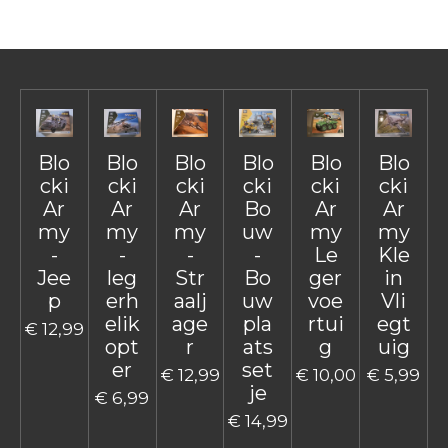
n
e
n
Blo
Blo
Blo
Blo
Blo
Blo
cki
cki
cki
cki
cki
cki
Ar
Ar
Ar
Bo
Ar
Ar
my
my
my
uw
my
my
-
-
-
-
Le
Kle
Jee
leg
Str
Bo
ger
in
p
erh
aalj
uw
voe
Vli
elik
age
pla
rtui
egt
€ 12,99
opt
r
ats
g
uig
er
set
€ 12,99
€ 10,00
€ 5,99
je
€ 6,99
€ 14,99