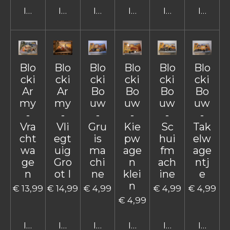
In winkelwagen
In winkelwagen
In winkelwagen
In winkelwagen
In winkelwage
In win
Blo
Blo
Blo
Blo
Blo
Blo
cki
cki
cki
cki
cki
cki
Ar
Ar
Bo
Bo
Bo
Bo
my
my
uw
uw
uw
uw
-
-
-
-
-
-
Vra
Vli
Gru
Kie
Sc
Tak
cht
egt
is
pw
hui
elw
wa
uig
ma
age
fm
age
ge
Gro
chi
n
ach
ntj
n
ot I
ne
klei
ine
e
n
€ 13,99
€ 14,99
€ 4,99
€ 4,99
€ 4,99
€ 4,99
In winkelwagen
In winkelwagen
In winkelwagen
In winkelwagen
In winkelwage
In win