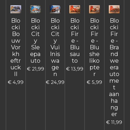
Blo
Blo
Blo
Blo
Blo
Blo
cki
cki
cki
cki
cki
cki
Bo
Cit
Cit
Fir
Fir
Fir
uw
y
y
e -
e -
e -
Vor
Sle
Vui
Blu
Blu
Bra
kh
epa
lnis
sau
she
nd
eftr
uto
wa
to
liko
we
uck
ge
pte
era
€ 21,99
€ 13,99
II
n
r
uto
me
€ 4,99
€ 24,99
€ 5,99
t
aan
ha
ng
er
€ 11,99