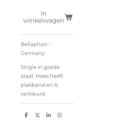
In
winkelwagen
Bellaphon -
Germany
Single in goede
staat. Hoes heeft
plakband en is
verkleurd.
D
D
S
D
e
e
h
e
l
e
a
l
e
l
r
e