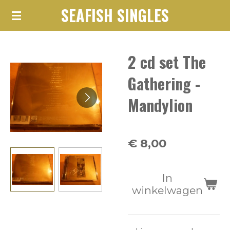
SEAFISH SINGLES
Ga
direct
naar
2 cd set The
de
hoofdinhoud
Gathering -
Mandylion
€ 8,00
In
winkelwagen