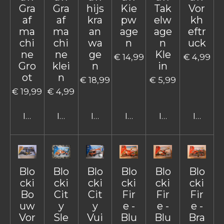
Gra
Gra
hijs
Kie
Tak
Vor
af
af
kra
pw
elw
kh
ma
ma
an
age
age
eftr
chi
chi
wa
n
n
uck
ne
ne
ge
Kle
€ 14,99
€ 4,99
Gro
klei
n
in
ot
n
€ 18,99
€ 5,99
€ 19,99
€ 4,99
In winkelwagen
In winkelwagen
In winkelwagen
In winkelwagen
In winkelwage
In win
Blo
Blo
Blo
Blo
Blo
Blo
cki
cki
cki
cki
cki
cki
Bo
Cit
Cit
Fir
Fir
Fir
uw
y
y
e -
e -
e -
Vor
Sle
Vui
Blu
Blu
Bra