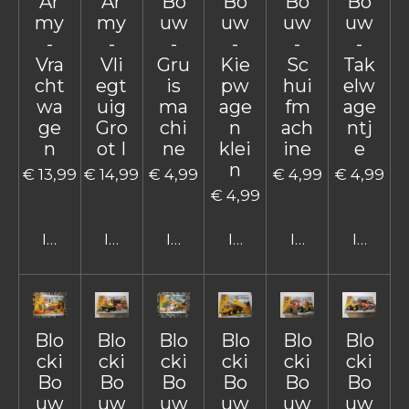
Ar
Ar
Bo
Bo
Bo
Bo
my
my
uw
uw
uw
uw
-
-
-
-
-
-
Vra
Vli
Gru
Kie
Sc
Tak
cht
egt
is
pw
hui
elw
wa
uig
ma
age
fm
age
ge
Gro
chi
n
ach
ntj
n
ot I
ne
klei
ine
e
n
€ 13,99
€ 14,99
€ 4,99
€ 4,99
€ 4,99
€ 4,99
In winkelwagen
In winkelwagen
In winkelwagen
In winkelwagen
In winkelwage
In win
Blo
Blo
Blo
Blo
Blo
Blo
cki
cki
cki
cki
cki
cki
Bo
Bo
Bo
Bo
Bo
Bo
uw
uw
uw
uw
uw
uw