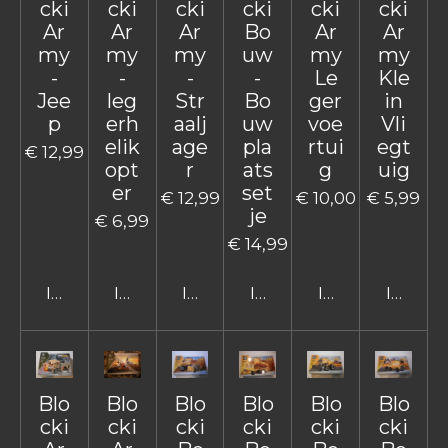
cki
cki
cki
cki
cki
cki
Ar
Ar
Ar
Bo
Ar
Ar
my
my
my
uw
my
my
-
-
-
-
Le
Kle
Jee
leg
Str
Bo
ger
in
p
erh
aalj
uw
voe
Vli
elik
age
pla
rtui
egt
€ 12,99
opt
r
ats
g
uig
er
set
€ 12,99
€ 10,00
€ 5,99
je
€ 6,99
€ 14,99
In winkelwagen
In winkelwagen
In winkelwagen
In winkelwagen
In winkelwage
In win
Blo
Blo
Blo
Blo
Blo
Blo
cki
cki
cki
cki
cki
cki