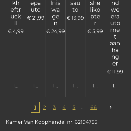
kh
epa
lnis
sau
she
nd
eftr
uto
wa
to
liko
we
uck
ge
pte
era
€ 21,99
€ 13,99
II
n
r
uto
me
€ 4,99
€ 24,99
€ 5,99
t
aan
ha
ng
er
€ 11,99
In winkelwagen
In winkelwagen
In winkelwagen
In winkelwagen
In winkelwage
In win
1
2
3
4
5
66
Kamer Van Koophandel nr. 62194755