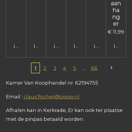
aan
ha
ng
er
€ 11,99
In winkelwagen
In winkelwagen
In winkelwagen
In winkelwagen
In winkelwage
In win
1
2
3
4
5
66
Kamer Van Koophandel nr. 62194755
Email :
claus.fischer@ziggo.nl
Afhalen kan in Kerkrade, Er kan ook ter plaatse
met de pinpas betaald worden