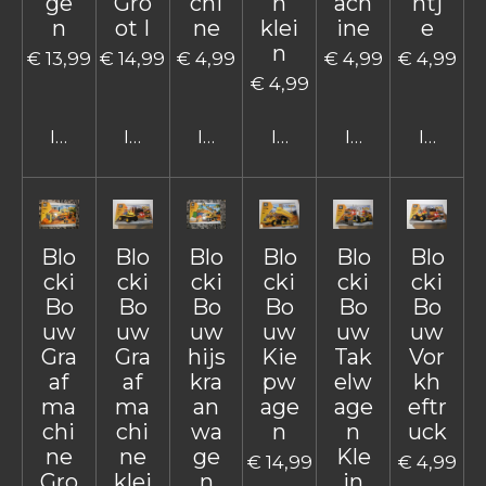
ge
Gro
chi
n
ach
ntj
n
ot I
ne
klei
ine
e
n
€ 13,99
€ 14,99
€ 4,99
€ 4,99
€ 4,99
€ 4,99
In winkelwagen
In winkelwagen
In winkelwagen
In winkelwagen
In winkelwage
In win
Blo
Blo
Blo
Blo
Blo
Blo
cki
cki
cki
cki
cki
cki
Bo
Bo
Bo
Bo
Bo
Bo
uw
uw
uw
uw
uw
uw
Gra
Gra
hijs
Kie
Tak
Vor
af
af
kra
pw
elw
kh
ma
ma
an
age
age
eftr
chi
chi
wa
n
n
uck
ne
ne
ge
Kle
€ 14,99
€ 4,99
Gro
klei
n
in