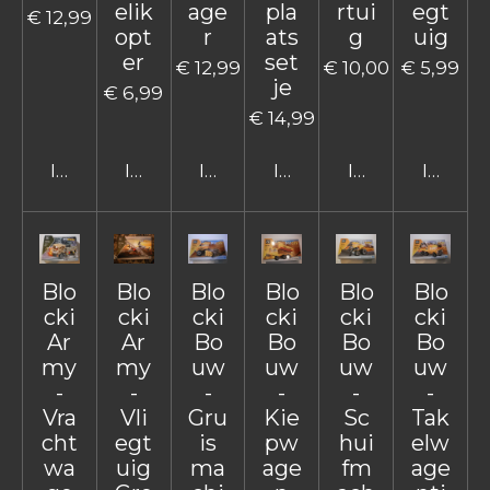
elik
age
pla
rtui
egt
€ 12,99
opt
r
ats
g
uig
er
set
€ 12,99
€ 10,00
€ 5,99
je
€ 6,99
€ 14,99
In winkelwagen
In winkelwagen
In winkelwagen
In winkelwagen
In winkelwage
In win
Blo
Blo
Blo
Blo
Blo
Blo
cki
cki
cki
cki
cki
cki
Ar
Ar
Bo
Bo
Bo
Bo
my
my
uw
uw
uw
uw
-
-
-
-
-
-
Vra
Vli
Gru
Kie
Sc
Tak
cht
egt
is
pw
hui
elw
wa
uig
ma
age
fm
age