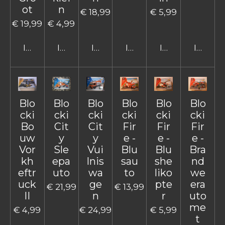
ot
n
€ 18,99
€ 5,99
€ 19,99
€ 4,99
In winkelwagen
In winkelwagen
In winkelwagen
In winkelwagen
In winkelwage
In win
Blo
Blo
Blo
Blo
Blo
Blo
cki
cki
cki
cki
cki
cki
Bo
Cit
Cit
Fir
Fir
Fir
uw
y
y
e -
e -
e -
Vor
Sle
Vui
Blu
Blu
Bra
kh
epa
lnis
sau
she
nd
eftr
uto
wa
to
liko
we
uck
ge
pte
era
€ 21,99
€ 13,99
II
n
r
uto
me
€ 4,99
€ 24,99
€ 5,99
t