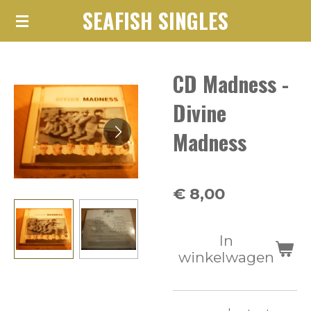
SEAFISH SINGLES
Ga
direct
naar
CD Madness -
de
hoofdinhoud
Divine
Madness
€ 8,00
In
winkelwagen