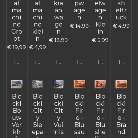
af
af
kra
pw
elw
kh
ma
ma
an
age
age
eftr
chi
chi
wa
n
n
uck
ne
ne
ge
Kle
€ 14,99
€ 4,99
Gro
klei
n
in
ot
n
€ 18,99
€ 5,99
€ 19,99
€ 4,99
In winkelwagen
In winkelwagen
In winkelwagen
In winkelwagen
In winkelwage
In win
Blo
Blo
Blo
Blo
Blo
Blo
cki
cki
cki
cki
cki
cki
Bo
Cit
Cit
Fir
Fir
Fir
uw
y
y
e -
e -
e -
Vor
Sle
Vui
Blu
Blu
Bra
kh
epa
lnis
sau
she
nd