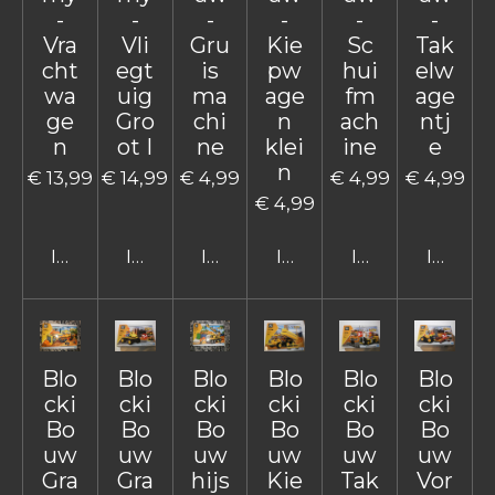
-
-
-
-
-
-
Vra
Vli
Gru
Kie
Sc
Tak
cht
egt
is
pw
hui
elw
wa
uig
ma
age
fm
age
ge
Gro
chi
n
ach
ntj
n
ot I
ne
klei
ine
e
n
€ 13,99
€ 14,99
€ 4,99
€ 4,99
€ 4,99
€ 4,99
In winkelwagen
In winkelwagen
In winkelwagen
In winkelwagen
In winkelwage
In win
Blo
Blo
Blo
Blo
Blo
Blo
cki
cki
cki
cki
cki
cki
Bo
Bo
Bo
Bo
Bo
Bo
uw
uw
uw
uw
uw
uw
Gra
Gra
hijs
Kie
Tak
Vor