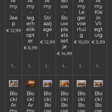
Ar
Ar
Ar
Bo
Ar
Ar
my
my
my
uw
my
my
-
-
-
-
Le
Kle
Jee
leg
Str
Bo
ger
in
p
erh
aalj
uw
voe
Vli
elik
age
pla
rtui
egt
€ 12,99
opt
r
ats
g
uig
er
set
€ 12,99
€ 10,00
€ 5,99
je
€ 6,99
€ 14,99
In winkelwagen
In winkelwagen
In winkelwagen
In winkelwagen
In winkelwage
In win
Blo
Blo
Blo
Blo
Blo
Blo
cki
cki
cki
cki
cki
cki
Ar
Ar
Bo
Bo
Bo
Bo
my
my
uw
uw
uw
uw