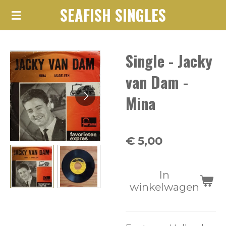
SEAFISH SINGLES
Ga
direct
naar
Single - Jacky
de
hoofdinhoud
van Dam -
Mina
€ 5,00
In
winkelwagen