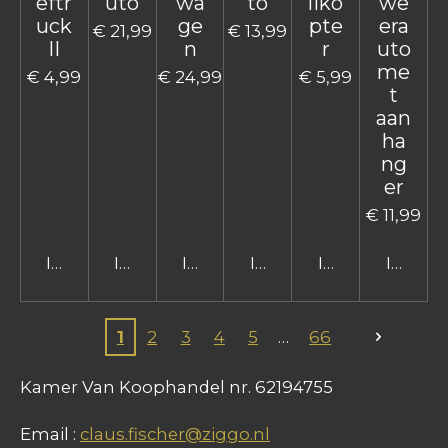
eftr
uto
wa
to
liko
we
uck
ge
pte
era
€ 21,99
€ 13,99
II
n
r
uto
me
€ 4,99
€ 24,99
€ 5,99
t
aan
ha
ng
er
€ 11,99
In winkelwagen
In winkelwagen
In winkelwagen
In winkelwagen
In winkelwage
In win
1
2
3
4
5
66
Kamer Van Koophandel nr. 62194755
Email :
claus.fischer@ziggo.nl