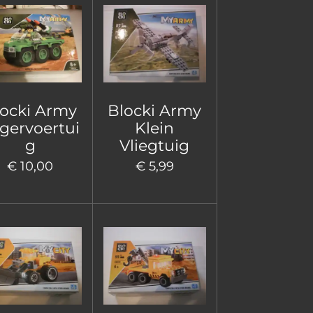
locki Army
Blocki Army
gervoertui
Klein
g
Vliegtuig
€ 10,00
€ 5,99