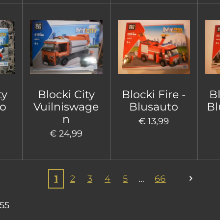
ty
Blocki City
Blocki Fire -
Bl
to
Vuilniswage
Blusauto
Bl
n
€ 13,99
€ 24,99
1
2
3
4
5
66
55