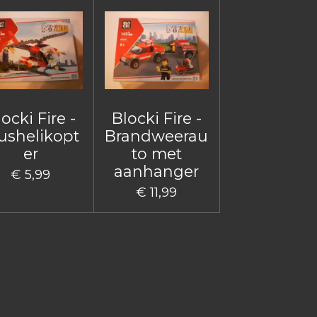
ocki Fire -
Blocki Fire -
ushelikopt
Brandweerau
er
to met
aanhanger
€ 5,99
€ 11,99