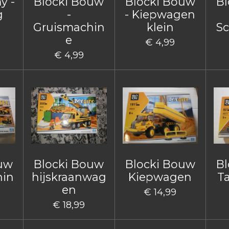
y -
Blocki Bouw
Blocki Bouw
Bl
g
-
- Kiepwagen
Gruismachin
klein
Sc
e
€ 4,99
€ 4,99
ouw
Blocki Bouw
Blocki Bouw
Bl
hin
hijskraanwag
Kiepwagen
T
en
€ 14,99
€ 18,99