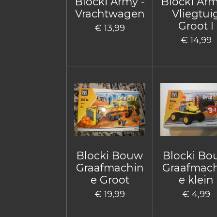
Blocki Army -
Blocki Arm
Vrachtwagen
Vliegtui
Groot I
€ 13,99
€ 14,99
Blocki Bouw
Blocki B
Graafmachin
Graafmac
e Groot
e klein
€ 19,99
€ 4,99