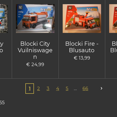
ty
Blocki City
Blocki Fire -
Bl
o
Vuilniswage
Blusauto
Bl
n
€ 13,99
€ 24,99
1
2
3
4
5
66
55