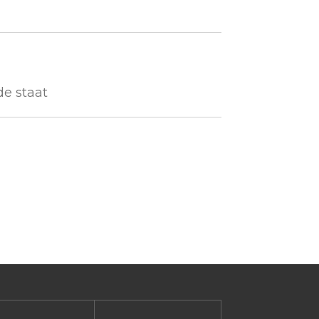
1
de staat