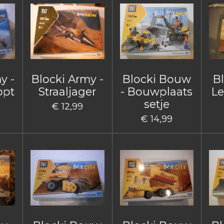
y -
Blocki Army -
Blocki Bouw
B
opt
Straaljager
- Bouwplaats
Le
setje
€ 12,99
€ 14,99