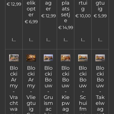
elik
ag
pla
rtui
gtu
€ 12,99
opt
er
ats
g
ig
er
setj
€ 12,99
€ 10,00
€ 5,99
e
€ 6,99
€ 14,99
In winkelwagen
In winkelwagen
In winkelwagen
In winkelwagen
In winkelwage
In win
Blo
Blo
Blo
Blo
Blo
Blo
cki
cki
cki
cki
cki
cki
Ar
Ar
Bo
Bo
Bo
Bo
my
my
uw
uw
uw
uw
-
-
-
-
-
-
Vra
Vlie
Gru
Kie
Sc
Tak
cht
gtu
ism
pw
hui
elw
wa
ig
ac
ag
fm
ag