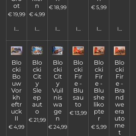
ot
n
€ 18,99
€ 5,99
€ 19,99
€ 4,99
In winkelwagen
In winkelwagen
In winkelwagen
In winkelwagen
In winkelwage
In win
Blo
Blo
Blo
Blo
Blo
Blo
cki
cki
cki
cki
cki
cki
Bo
Cit
Cit
Fir
Fir
Fir
uw
y
y
e -
e -
e -
Vor
Sle
Vuil
Blu
Blu
Bra
kh
ep
nis
sau
she
nd
eftr
aut
wa
to
liko
we
uck
o
ge
pte
era
€ 13,99
II
n
r
uto
€ 21,99
me
€ 4,99
€ 24,99
€ 5,99
t