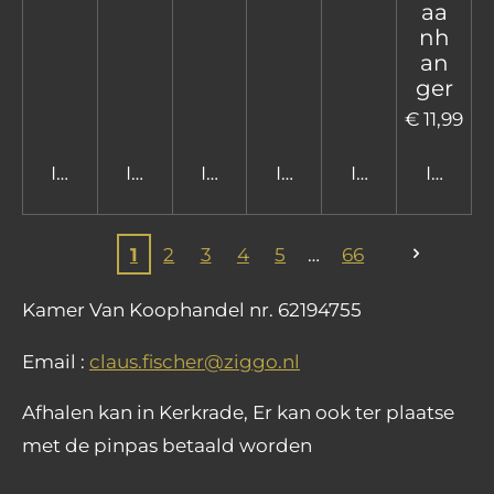
aa
nh
an
ger
€ 11,99
In winkelwagen
In winkelwagen
In winkelwagen
In winkelwagen
In winkelwage
In win
1
2
3
4
5
66
Kamer Van Koophandel nr. 62194755
Email :
claus.fischer@ziggo.nl
Afhalen kan in Kerkrade, Er kan ook ter plaatse
met de pinpas betaald worden