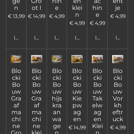
ge
Gro
hin
en
ac
ent
n
ot I
e
klei
hin
je
n
e
€ 13,99
€ 14,99
€ 4,99
€ 4,99
€ 4,99
€ 4,99
In winkelwagen
In winkelwagen
In winkelwagen
In winkelwagen
In winkelwage
In win
Blo
Blo
Blo
Blo
Blo
Blo
cki
cki
cki
cki
cki
cki
Bo
Bo
Bo
Bo
Bo
Bo
uw
uw
uw
uw
uw
uw
Gra
Gra
hijs
Kie
Tak
Vor
af
af
kra
pw
elw
kh
ma
ma
an
ag
ag
eftr
chi
chi
wa
en
en
uck
ne
ne
ge
Klei
€ 14,99
€ 4,99
Gro
klei
n
n