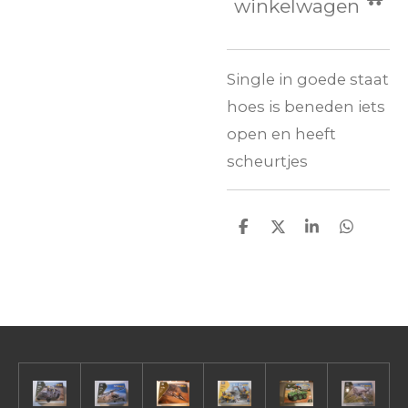
winkelwagen
Single in goede staat
hoes is beneden iets
open en heeft
scheurtjes
D
D
S
D
e
e
h
e
l
e
a
l
e
l
r
e
n
e
n