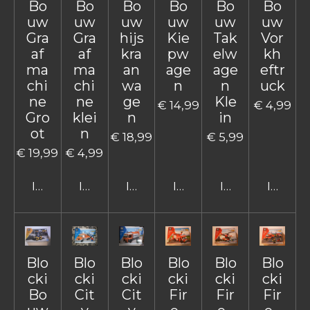
Bo
Bo
Bo
Bo
Bo
Bo
uw
uw
uw
uw
uw
uw
Gra
Gra
hijs
Kie
Tak
Vor
af
af
kra
pw
elw
kh
ma
ma
an
age
age
eftr
chi
chi
wa
n
n
uck
ne
ne
ge
Kle
€ 14,99
€ 4,99
Gro
klei
n
in
ot
n
€ 18,99
€ 5,99
€ 19,99
€ 4,99
In winkelwagen
In winkelwagen
In winkelwagen
In winkelwagen
In winkelwage
In win
Blo
Blo
Blo
Blo
Blo
Blo
cki
cki
cki
cki
cki
cki
Bo
Cit
Cit
Fir
Fir
Fir