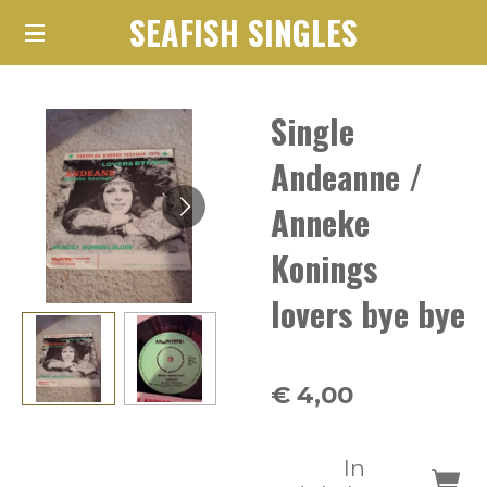
SEAFISH SINGLES
Ga
direct
naar
Single
de
hoofdinhoud
Andeanne /
Anneke
Konings
lovers bye bye
€ 4,00
In