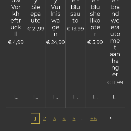
uw
y
y
e -
e -
e -
Vor
Sle
Vui
Blu
Blu
Bra
kh
epa
lnis
sau
she
nd
eftr
uto
wa
to
liko
we
uck
ge
pte
era
€ 21,99
€ 13,99
II
n
r
uto
me
€ 4,99
€ 24,99
€ 5,99
t
aan
ha
ng
er
€ 11,99
In winkelwagen
In winkelwagen
In winkelwagen
In winkelwagen
In winkelwage
In win
1
2
3
4
5
66