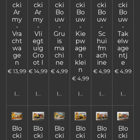
cki
cki
cki
cki
cki
cki
Ar
Ar
Bo
Bo
Bo
Bo
my
my
uw
uw
uw
uw
-
-
-
-
-
-
Vra
Vli
Gru
Kie
Sc
Tak
cht
egt
is
pw
hui
elw
wa
uig
ma
age
fm
age
ge
Gro
chi
n
ach
ntj
n
ot I
ne
klei
ine
e
n
€ 13,99
€ 14,99
€ 4,99
€ 4,99
€ 4,99
€ 4,99
In winkelwagen
In winkelwagen
In winkelwagen
In winkelwagen
In winkelwage
In win
Blo
Blo
Blo
Blo
Blo
Blo
cki
cki
cki
cki
cki
cki