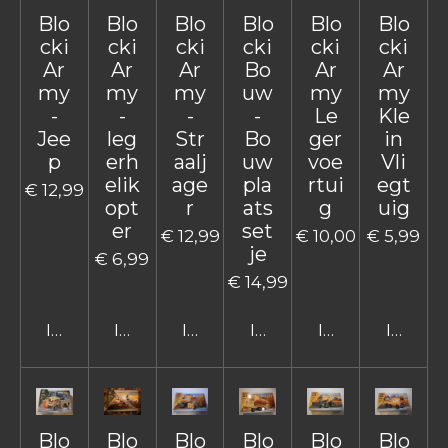
Blo
Blo
Blo
Blo
Blo
Blo
cki
cki
cki
cki
cki
cki
Ar
Ar
Ar
Bo
Ar
Ar
my
my
my
uw
my
my
-
-
-
-
Le
Kle
Jee
leg
Str
Bo
ger
in
p
erh
aalj
uw
voe
Vli
elik
age
pla
rtui
egt
€ 12,99
opt
r
ats
g
uig
er
set
€ 12,99
€ 10,00
€ 5,99
je
€ 6,99
€ 14,99
In winkelwagen
In winkelwagen
In winkelwagen
In winkelwagen
In winkelwage
In win
Blo
Blo
Blo
Blo
Blo
Blo