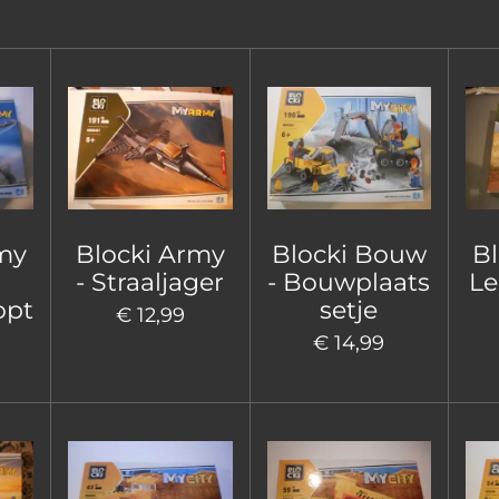
my
Blocki Army
Blocki Bouw
B
- Straaljager
- Bouwplaats
Le
opt
setje
€ 12,99
€ 14,99