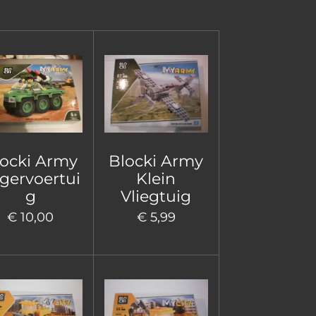
locki Army
Blocki Army
gervoertui
Klein
g
Vliegtuig
€ 10,00
€ 5,99