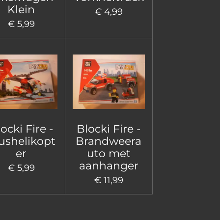
Klein
€ 4,99
€ 5,99
ocki Fire -
Blocki Fire -
ushelikopt
Brandweera
er
uto met
aanhanger
€ 5,99
€ 11,99