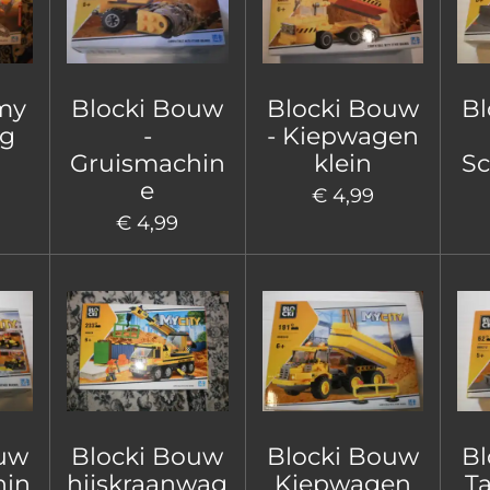
my
Blocki Bouw
Blocki Bouw
Bl
ig
-
- Kiepwagen
Gruismachin
klein
Sc
e
€ 4,99
€ 4,99
ouw
Blocki Bouw
Blocki Bouw
Bl
hin
hijskraanwag
Kiepwagen
T