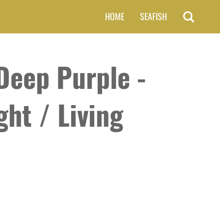
HOME
SEAFISH
 Deep Purple -
ght / Living