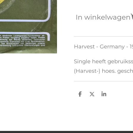
In winkelwagen
Harvest - Germany - 
Single heeft gebruikss
(Harvest-) hoes. gesc
D
D
S
e
e
h
l
e
a
e
l
r
n
e