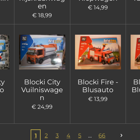
en
€ 14,99
€ 18,99
ty
Blocki City
Blocki Fire -
Bl
to
Vuilniswage
Blusauto
Bl
n
€ 13,99
€ 24,99
1
2
3
4
5
66