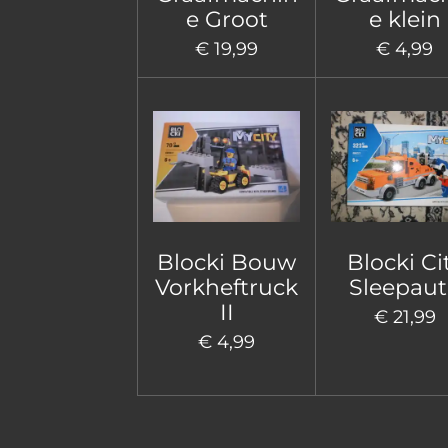
e Groot
e klein
€ 19,99
€ 4,99
Blocki Bouw
Blocki Ci
Vorkheftruck
Sleepau
II
€ 21,99
€ 4,99