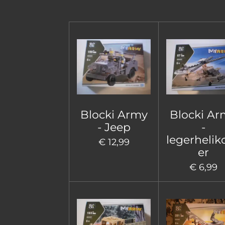
Blocki Army
Blocki Ar
- Jeep
-
legerhelik
€ 12,99
er
€ 6,99