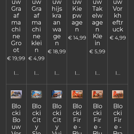
uw
uw
uw
uw
uw
uw
Gra
Gra
hijs
Kie
Tak
Vor
af
af
kra
pw
elw
kh
ma
ma
an
age
age
eftr
chi
chi
wa
n
n
uck
ne
ne
ge
Kle
€ 14,99
€ 4,99
Gro
klei
n
in
ot
n
€ 18,99
€ 5,99
€ 19,99
€ 4,99
In winkelwagen
In winkelwagen
In winkelwagen
In winkelwagen
In winkelwage
In win
Blo
Blo
Blo
Blo
Blo
Blo
cki
cki
cki
cki
cki
cki
Bo
Cit
Cit
Fir
Fir
Fir
uw
y
y
e -
e -
e -
Vor
Sle
Vui
Blu
Blu
Bra