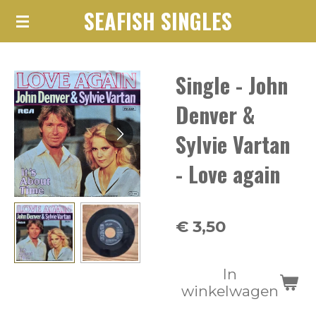
SEAFISH SINGLES
Ga
direct
naar
Single - John
de
hoofdinhoud
Denver &
Sylvie Vartan
- Love again
€ 3,50
In
winkelwagen