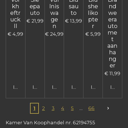
kh
epa
lnis
sau
she
nd
eftr
uto
wa
to
liko
we
uck
ge
pte
era
€ 21,99
€ 13,99
II
n
r
uto
me
€ 4,99
€ 24,99
€ 5,99
t
aan
ha
ng
er
€ 11,99
In winkelwagen
In winkelwagen
In winkelwagen
In winkelwagen
In winkelwage
In win
1
2
3
4
5
66
Kamer Van Koophandel nr. 62194755