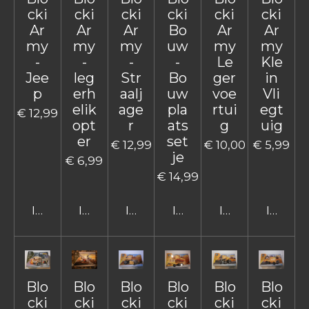
cki
cki
cki
cki
cki
cki
Ar
Ar
Ar
Bo
Ar
Ar
my
my
my
uw
my
my
-
-
-
-
Le
Kle
Jee
leg
Str
Bo
ger
in
p
erh
aalj
uw
voe
Vli
elik
age
pla
rtui
egt
€ 12,99
opt
r
ats
g
uig
er
set
€ 12,99
€ 10,00
€ 5,99
je
€ 6,99
€ 14,99
In winkelwagen
In winkelwagen
In winkelwagen
In winkelwagen
In winkelwage
In win
Blo
Blo
Blo
Blo
Blo
Blo
cki
cki
cki
cki
cki
cki