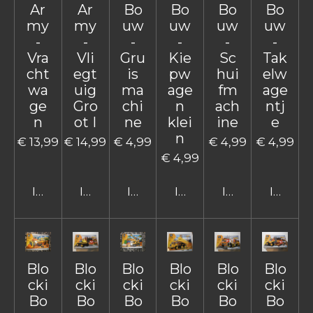
Ar
Ar
Bo
Bo
Bo
Bo
my
my
uw
uw
uw
uw
-
-
-
-
-
-
Vra
Vli
Gru
Kie
Sc
Tak
cht
egt
is
pw
hui
elw
wa
uig
ma
age
fm
age
ge
Gro
chi
n
ach
ntj
n
ot I
ne
klei
ine
e
n
€ 13,99
€ 14,99
€ 4,99
€ 4,99
€ 4,99
€ 4,99
In winkelwagen
In winkelwagen
In winkelwagen
In winkelwagen
In winkelwage
In win
Blo
Blo
Blo
Blo
Blo
Blo
cki
cki
cki
cki
cki
cki
Bo
Bo
Bo
Bo
Bo
Bo