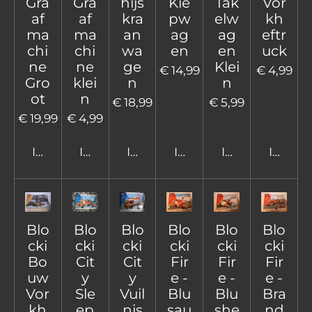
Gra
Gra
hijs
Kie
Tak
Vor
af
af
kra
pw
elw
kh
ma
ma
an
ag
ag
eftr
chi
chi
wa
en
en
uck
ne
ne
ge
Klei
€ 14,99
€ 4,99
Gro
klei
n
n
ot
n
€ 18,99
€ 5,99
€ 19,99
€ 4,99
In winkelwagen
In winkelwagen
In winkelwagen
In winkelwagen
In winkelwage
In win
Blo
Blo
Blo
Blo
Blo
Blo
cki
cki
cki
cki
cki
cki
Bo
Cit
Cit
Fir
Fir
Fir
uw
y
y
e -
e -
e -
Vor
Sle
Vuil
Blu
Blu
Bra
kh
ep
nis
sau
she
nd