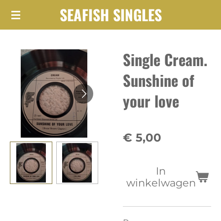
SEAFISH SINGLES
Ga
direct
naar
Single Cream.
de
hoofdinhoud
Sunshine of
your love
€ 5,00
In
winkelwagen