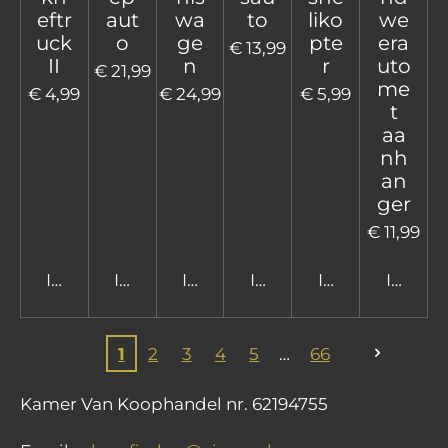
eftr
aut
wa
to
liko
we
uck
o
ge
pte
era
€ 13,99
II
n
r
uto
€ 21,99
me
€ 4,99
€ 24,99
€ 5,99
t
aa
nh
an
ger
€ 11,99
In winkelwagen
In winkelwagen
In winkelwagen
In winkelwagen
In winkelwage
In win
1
2
3
4
5
66
Kamer Van Koophandel nr. 62194755