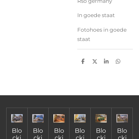
Rso germany
In goede staat
Fotohoes in goede
staat
D
D
S
D
e
e
h
e
l
e
a
l
e
l
r
e
n
e
n
Blo
Blo
Blo
Blo
Blo
Blo
cki
cki
cki
cki
cki
cki