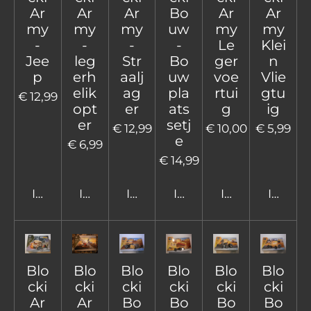
Ar
Ar
Ar
Bo
Ar
Ar
my
my
my
uw
my
my
-
-
-
-
Le
Klei
Jee
leg
Str
Bo
ger
n
p
erh
aalj
uw
voe
Vlie
elik
ag
pla
rtui
gtu
€ 12,99
opt
er
ats
g
ig
er
setj
€ 12,99
€ 10,00
€ 5,99
e
€ 6,99
€ 14,99
In winkelwagen
In winkelwagen
In winkelwagen
In winkelwagen
In winkelwage
In win
Blo
Blo
Blo
Blo
Blo
Blo
cki
cki
cki
cki
cki
cki
Ar
Ar
Bo
Bo
Bo
Bo