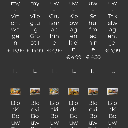
my
my
uw
uw
uw
uw
-
-
-
-
-
-
Vra
Vlie
Gru
Kie
Sc
Tak
cht
gtu
ism
pw
hui
elw
wa
ig
ac
ag
fm
ag
ge
Gro
hin
en
ac
ent
n
ot I
e
klei
hin
je
n
e
€ 13,99
€ 14,99
€ 4,99
€ 4,99
€ 4,99
€ 4,99
In winkelwagen
In winkelwagen
In winkelwagen
In winkelwagen
In winkelwage
In win
Blo
Blo
Blo
Blo
Blo
Blo
cki
cki
cki
cki
cki
cki
Bo
Bo
Bo
Bo
Bo
Bo
uw
uw
uw
uw
uw
uw