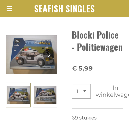
SEAFISH SINGLES
Ga
direct
naar
Blocki Police
de
hoofdinhoud
- Politiewagen
€ 5,99
In
winkelwag
69 stukjes