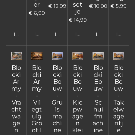
er
set
€ 12,99
€ 10,00
€ 5,99
je
€ 6,99
€ 14,99
In winkelwagen
In winkelwagen
In winkelwagen
In winkelwagen
In winkelwage
In win
Blo
Blo
Blo
Blo
Blo
Blo
cki
cki
cki
cki
cki
cki
Ar
Ar
Bo
Bo
Bo
Bo
my
my
uw
uw
uw
uw
-
-
-
-
-
-
Vra
Vli
Gru
Kie
Sc
Tak
cht
egt
is
pw
hui
elw
wa
uig
ma
age
fm
age
ge
Gro
chi
n
ach
ntj
n
ot I
ne
klei
ine
e