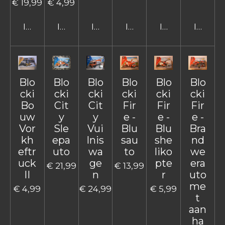
€ 19,99
€ 4,99
In winkelwagen
In winkelwagen
In winkelwagen
In winkelwagen
In winkelwage
In win
Blo
Blo
Blo
Blo
Blo
Blo
cki
cki
cki
cki
cki
cki
Bo
Cit
Cit
Fir
Fir
Fir
uw
y
y
e -
e -
e -
Vor
Sle
Vui
Blu
Blu
Bra
kh
epa
lnis
sau
she
nd
eftr
uto
wa
to
liko
we
uck
ge
pte
era
€ 21,99
€ 13,99
II
n
r
uto
me
€ 4,99
€ 24,99
€ 5,99
t
aan
ha