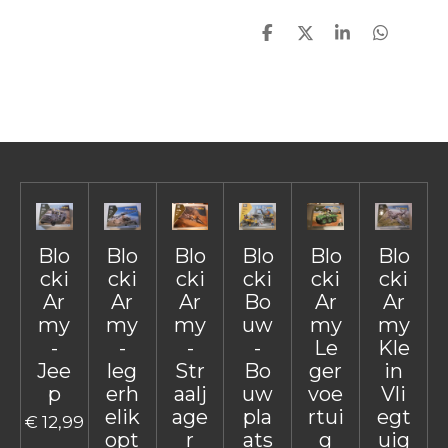
D
D
S
D
e
e
h
e
l
e
a
l
e
l
r
e
n
e
n
Blo
Blo
Blo
Blo
Blo
Blo
cki
cki
cki
cki
cki
cki
Ar
Ar
Ar
Bo
Ar
Ar
my
my
my
uw
my
my
-
-
-
-
Le
Kle
Jee
leg
Str
Bo
ger
in
p
erh
aalj
uw
voe
Vli
elik
age
pla
rtui
egt
€ 12,99
opt
r
ats
g
uig