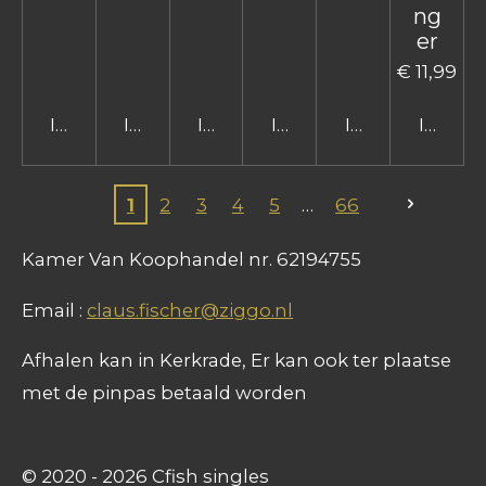
ng
er
€ 11,99
In winkelwagen
In winkelwagen
In winkelwagen
In winkelwagen
In winkelwage
In win
1
2
3
4
5
66
Kamer Van Koophandel nr. 62194755
Email :
claus.fischer@ziggo.nl
Afhalen kan in Kerkrade, Er kan ook ter plaatse
met de pinpas betaald worden
© 2020 - 2026 Cfish singles