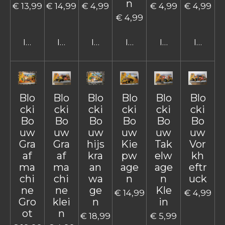
n
€ 13,99
€ 14,99
€ 4,99
€ 4,99
€ 4,99
€ 4,99
In winkelwagen
In winkelwagen
In winkelwagen
In winkelwagen
In winkelwage
In win
Blo
Blo
Blo
Blo
Blo
Blo
cki
cki
cki
cki
cki
cki
Bo
Bo
Bo
Bo
Bo
Bo
uw
uw
uw
uw
uw
uw
Gra
Gra
hijs
Kie
Tak
Vor
af
af
kra
pw
elw
kh
ma
ma
an
age
age
eftr
chi
chi
wa
n
n
uck
ne
ne
ge
Kle
€ 14,99
€ 4,99
Gro
klei
n
in
ot
n
€ 18,99
€ 5,99