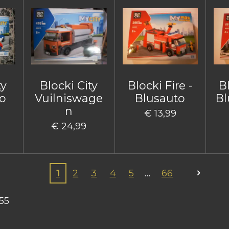
ty
Blocki City
Blocki Fire -
Bl
o
Vuilniswage
Blusauto
Bl
n
€ 13,99
€ 24,99
1
2
3
4
5
66
55