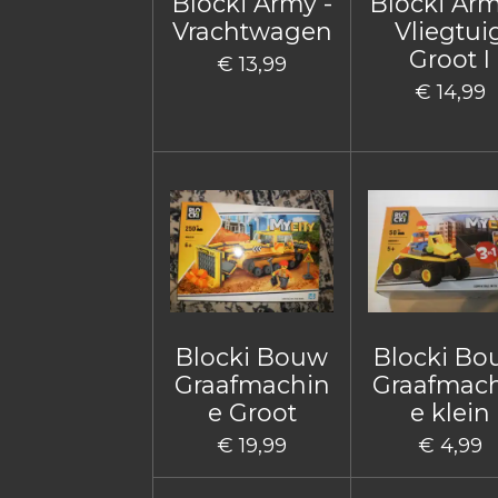
Blocki Army -
Blocki Arm
Vrachtwagen
Vliegtui
Groot I
€ 13,99
€ 14,99
Blocki Bouw
Blocki B
Graafmachin
Graafmac
e Groot
e klein
€ 19,99
€ 4,99