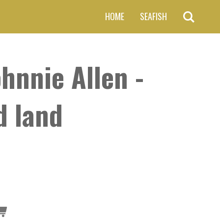
HOME
SEAFISH
ohnnie Allen -
d land