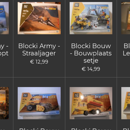
y -
Blocki Army -
Blocki Bouw
B
opt
Straaljager
- Bouwplaats
Le
setje
€ 12,99
€ 14,99