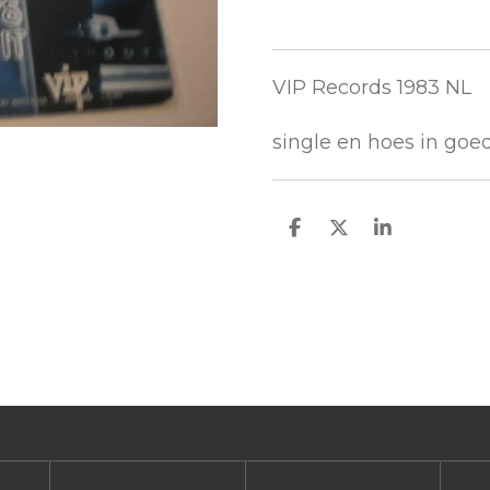
VIP Records 1983 NL
single en hoes in goe
D
D
S
e
e
h
l
e
a
e
l
r
n
e