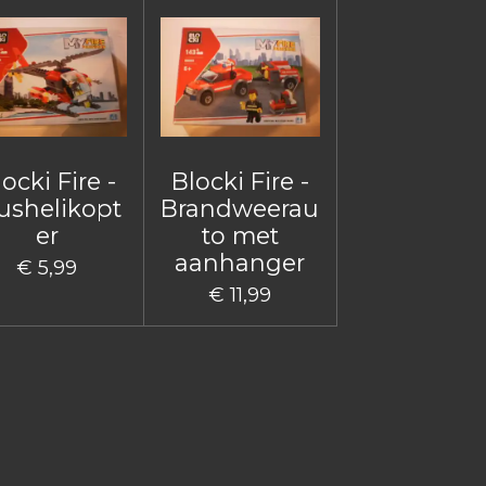
ocki Fire -
Blocki Fire -
ushelikopt
Brandweerau
er
to met
aanhanger
€ 5,99
€ 11,99