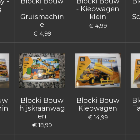
y -
Blocki Bouw
Blocki Bouw
Bl
g
-
- Kiepwagen
Gruismachin
klein
Sc
e
€ 4,99
€ 4,99
ouw
Blocki Bouw
Blocki Bouw
Bl
hin
hijskraanwag
Kiepwagen
T
en
€ 14,99
€ 18,99