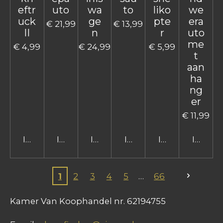
eftr
uto
wa
to
liko
we
uck
ge
pte
era
€ 21,99
€ 13,99
II
n
r
uto
me
€ 4,99
€ 24,99
€ 5,99
t
aan
ha
ng
er
€ 11,99
In winkelwagen
In winkelwagen
In winkelwagen
In winkelwagen
In winkelwage
In win
1
2
3
4
5
66
Kamer Van Koophandel nr. 62194755