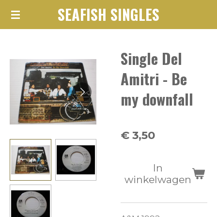
SEAFISH SINGLES
Ga
direct
naar
Single Del
de
hoofdinhoud
Amitri - Be
my downfall
€ 3,50
In
winkelwagen