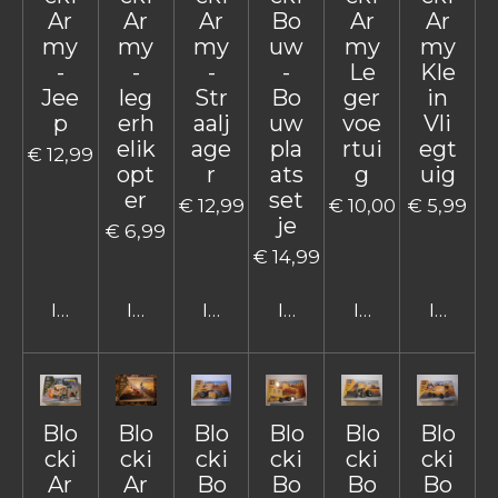
Ar
Ar
Ar
Bo
Ar
Ar
my
my
my
uw
my
my
-
-
-
-
Le
Kle
Jee
leg
Str
Bo
ger
in
p
erh
aalj
uw
voe
Vli
elik
age
pla
rtui
egt
€ 12,99
opt
r
ats
g
uig
er
set
€ 12,99
€ 10,00
€ 5,99
je
€ 6,99
€ 14,99
In winkelwagen
In winkelwagen
In winkelwagen
In winkelwagen
In winkelwage
In win
Blo
Blo
Blo
Blo
Blo
Blo
cki
cki
cki
cki
cki
cki
Ar
Ar
Bo
Bo
Bo
Bo