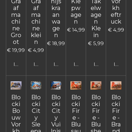
Gra
Gra
hijs
Kie
Tak
Vor
af
af
kra
pw
elw
kh
ma
ma
an
age
age
eftr
chi
chi
wa
n
n
uck
ne
ne
ge
Kle
€ 14,99
€ 4,99
Gro
klei
n
in
ot
n
€ 18,99
€ 5,99
€ 19,99
€ 4,99
In winkelwagen
In winkelwagen
In winkelwagen
In winkelwagen
In winkelwage
In win
Blo
Blo
Blo
Blo
Blo
Blo
cki
cki
cki
cki
cki
cki
Bo
Cit
Cit
Fir
Fir
Fir
uw
y
y
e -
e -
e -
Vor
Sle
Vui
Blu
Blu
Bra
kh
epa
lnis
sau
she
nd