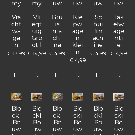
my
my
uw
uw
uw
uw
-
-
-
-
-
-
Vra
Vli
Gru
Kie
Sc
Tak
cht
egt
is
pw
hui
elw
wa
uig
ma
age
fm
age
ge
Gro
chi
n
ach
ntj
n
ot I
ne
klei
ine
e
n
€ 13,99
€ 14,99
€ 4,99
€ 4,99
€ 4,99
€ 4,99
In winkelwagen
In winkelwagen
In winkelwagen
In winkelwagen
In winkelwage
In win
Blo
Blo
Blo
Blo
Blo
Blo
cki
cki
cki
cki
cki
cki
Bo
Bo
Bo
Bo
Bo
Bo
uw
uw
uw
uw
uw
uw