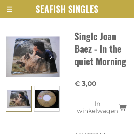
SEAFISH SINGLES
Ga
direct
naar
Single Joan
de
hoofdinhoud
Baez - In the
quiet Morning
€ 3,00
In
winkelwagen