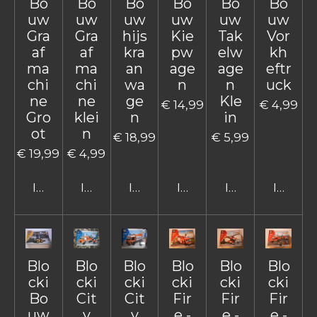
Bo
Bo
Bo
Bo
Bo
Bo
uw
uw
uw
uw
uw
uw
Gra
Gra
hijs
Kie
Tak
Vor
af
af
kra
pw
elw
kh
ma
ma
an
age
age
eftr
chi
chi
wa
n
n
uck
ne
ne
ge
Kle
€ 14,99
€ 4,99
Gro
klei
n
in
ot
n
€ 18,99
€ 5,99
€ 19,99
€ 4,99
In winkelwagen
In winkelwagen
In winkelwagen
In winkelwagen
In winkelwage
In win
Blo
Blo
Blo
Blo
Blo
Blo
cki
cki
cki
cki
cki
cki
Bo
Cit
Cit
Fir
Fir
Fir
uw
y
y
e -
e -
e -