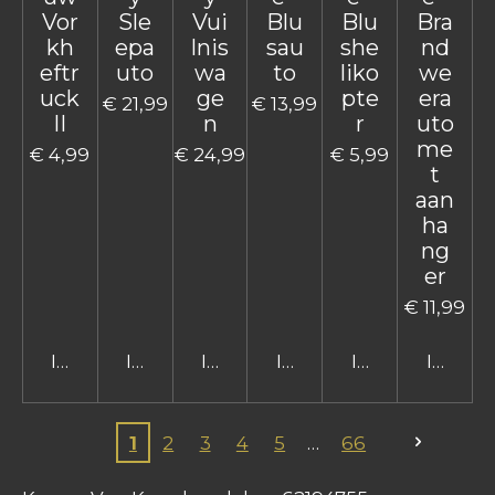
Vor
Sle
Vui
Blu
Blu
Bra
kh
epa
lnis
sau
she
nd
eftr
uto
wa
to
liko
we
uck
ge
pte
era
€ 21,99
€ 13,99
II
n
r
uto
me
€ 4,99
€ 24,99
€ 5,99
t
aan
ha
ng
er
€ 11,99
In winkelwagen
In winkelwagen
In winkelwagen
In winkelwagen
In winkelwage
In win
1
2
3
4
5
66