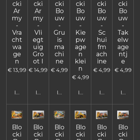
cki
cki
cki
cki
cki
cki
Ar
Ar
Bo
Bo
Bo
Bo
my
my
uw
uw
uw
uw
-
-
-
-
-
-
Vra
Vli
Gru
Kie
Sc
Tak
cht
egt
is
pw
hui
elw
wa
uig
ma
age
fm
age
ge
Gro
chi
n
ach
ntj
n
ot I
ne
klei
ine
e
n
€ 13,99
€ 14,99
€ 4,99
€ 4,99
€ 4,99
€ 4,99
In winkelwagen
In winkelwagen
In winkelwagen
In winkelwagen
In winkelwage
In win
Blo
Blo
Blo
Blo
Blo
Blo
cki
cki
cki
cki
cki
cki