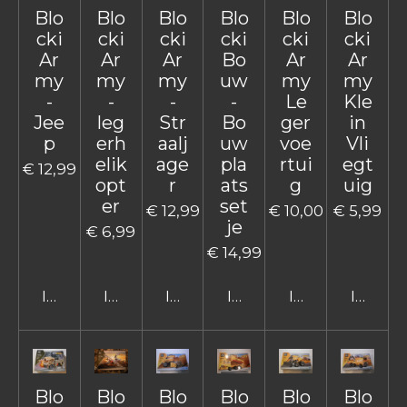
Blo
Blo
Blo
Blo
Blo
Blo
cki
cki
cki
cki
cki
cki
Ar
Ar
Ar
Bo
Ar
Ar
my
my
my
uw
my
my
-
-
-
-
Le
Kle
Jee
leg
Str
Bo
ger
in
p
erh
aalj
uw
voe
Vli
elik
age
pla
rtui
egt
€ 12,99
opt
r
ats
g
uig
er
set
€ 12,99
€ 10,00
€ 5,99
je
€ 6,99
€ 14,99
In winkelwagen
In winkelwagen
In winkelwagen
In winkelwagen
In winkelwage
In win
Blo
Blo
Blo
Blo
Blo
Blo