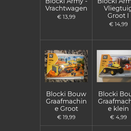
Blocki Army -
Blocki Arm
Vrachtwagen
Vliegtui
Groot I
€ 13,99
€ 14,99
Blocki Bouw
Blocki B
Graafmachin
Graafmac
e Groot
e klein
€ 19,99
€ 4,99