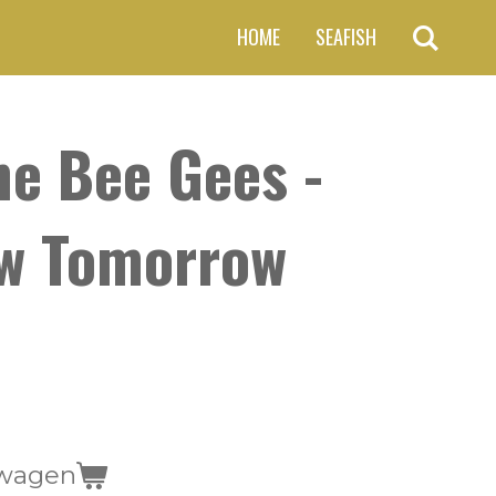
HOME
SEAFISH
he Bee Gees -
w Tomorrow
lwagen