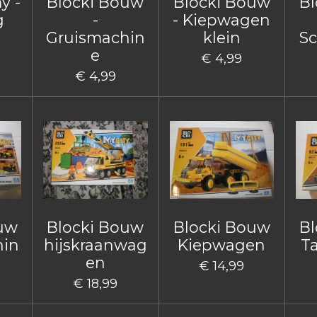
y -
Blocki Bouw
Blocki Bouw
Bl
g
-
- Kiepwagen
Gruismachin
klein
Sc
e
€ 4,99
€ 4,99
ouw
Blocki Bouw
Blocki Bouw
Bl
hin
hijskraanwag
Kiepwagen
T
en
€ 14,99
€ 18,99