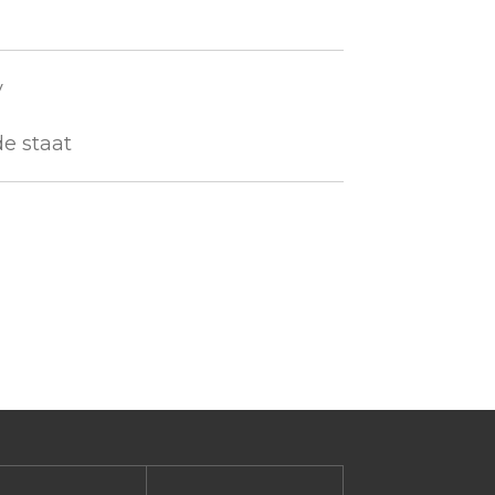
y
de staat