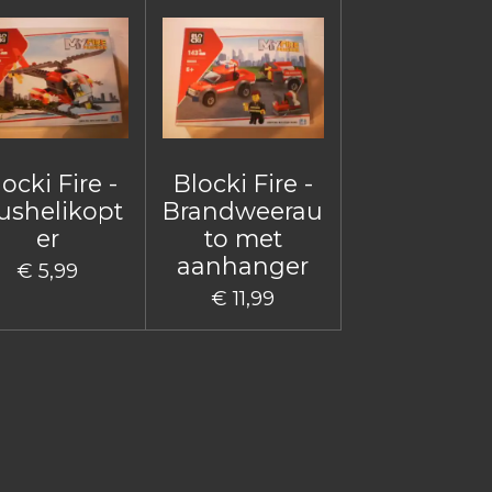
ocki Fire -
Blocki Fire -
ushelikopt
Brandweerau
er
to met
aanhanger
€ 5,99
€ 11,99