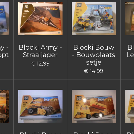
y -
Blocki Army -
Blocki Bouw
B
opt
Straaljager
- Bouwplaats
Le
setje
€ 12,99
€ 14,99