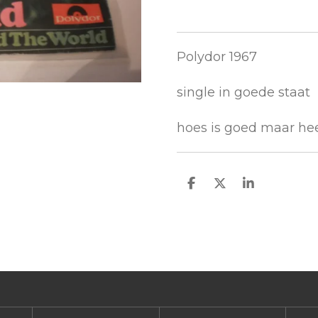
Polydor 1967
single in goede staat
hoes is goed maar hee
D
D
S
e
e
h
l
e
a
e
l
r
n
e