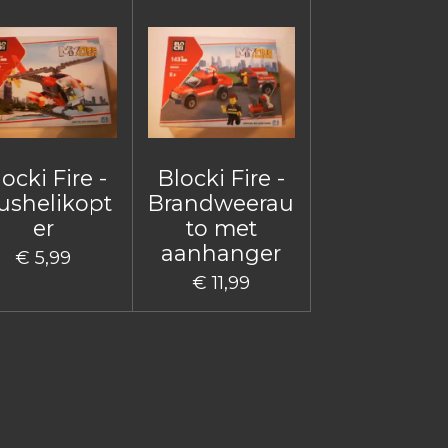
ocki Fire -
Blocki Fire -
ushelikopt
Brandweerau
er
to met
aanhanger
€ 5,99
€ 11,99