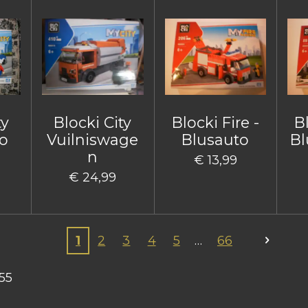
ty
Blocki City
Blocki Fire -
Bl
o
Vuilniswage
Blusauto
Bl
n
€ 13,99
€ 24,99
1
2
3
4
5
66
55