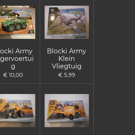
locki Army
Blocki Army
gervoertui
Klein
g
Vliegtuig
€ 10,00
€ 5,99