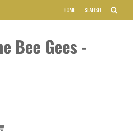
HOME
SEAFISH
he Bee Gees -