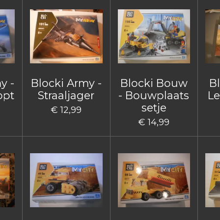
y -
Blocki Army -
Blocki Bouw
B
opt
Straaljager
- Bouwplaats
Le
setje
€ 12,99
€ 14,99