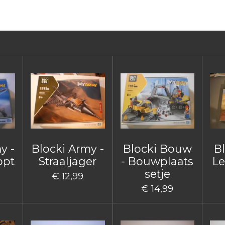
n
e
y -
Blocki Army -
Blocki Bouw
B
opt
Straaljager
- Bouwplaats
Le
setje
€ 12,99
€ 14,99