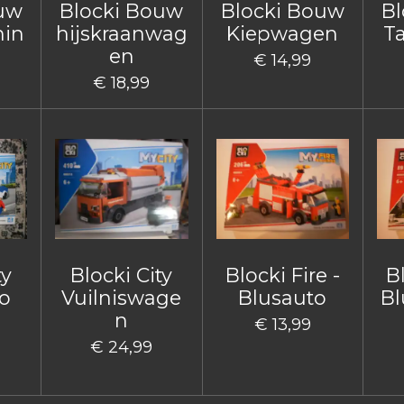
ouw
Blocki Bouw
Blocki Bouw
Bl
hin
hijskraanwag
Kiepwagen
T
en
€ 14,99
€ 18,99
ty
Blocki City
Blocki Fire -
Bl
o
Vuilniswage
Blusauto
Bl
n
€ 13,99
€ 24,99