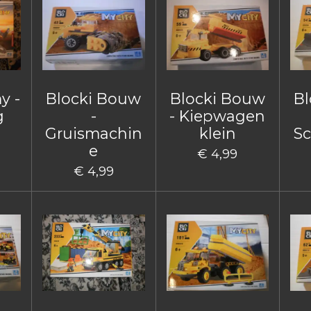
y -
Blocki Bouw
Blocki Bouw
Bl
g
-
- Kiepwagen
Gruismachin
klein
Sc
e
€ 4,99
€ 4,99