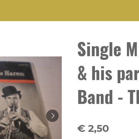
Single M
& his pa
Band - 
€ 2,50