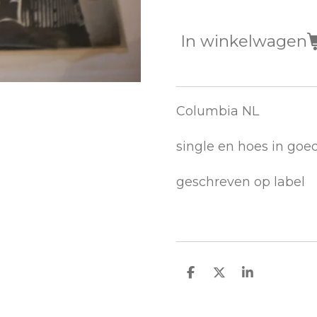
In winkelwagen
Columbia NL
single en hoes in goe
geschreven op label
D
D
S
e
e
h
l
e
a
e
l
r