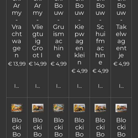
Ar
Ar
Bo
Bo
Bo
Bo
my
my
uw
uw
uw
uw
-
-
-
-
-
-
Vra
Vlie
Gru
Kie
Sc
Tak
cht
gtu
ism
pw
hui
elw
wa
ig
ac
ag
fm
ag
ge
Gro
hin
en
ac
ent
n
ot I
e
klei
hin
je
n
e
€ 13,99
€ 14,99
€ 4,99
€ 4,99
€ 4,99
€ 4,99
In winkelwagen
In winkelwagen
In winkelwagen
In winkelwagen
In winkelwage
In win
Blo
Blo
Blo
Blo
Blo
Blo
cki
cki
cki
cki
cki
cki
Bo
Bo
Bo
Bo
Bo
Bo