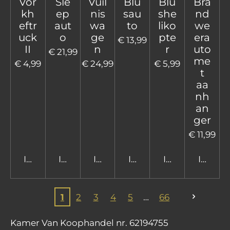
Vor
Sle
Vuil
Blu
Blu
Bra
kh
ep
nis
sau
she
nd
eftr
aut
wa
to
liko
we
uck
o
ge
pte
era
€ 13,99
II
n
r
uto
€ 21,99
me
€ 4,99
€ 24,99
€ 5,99
t
aa
nh
an
ger
€ 11,99
In winkelwagen
In winkelwagen
In winkelwagen
In winkelwagen
In winkelwage
In win
1
2
3
4
5
66
Kamer Van Koophandel nr. 62194755