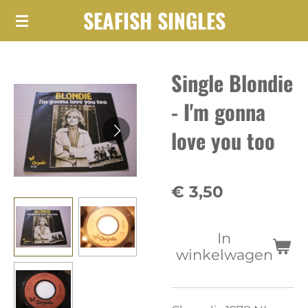
SEAFISH SINGLES
Ga
direct
naar
Single Blondie
de
hoofdinhoud
- I'm gonna
love you too
€ 3,50
In
winkelwagen