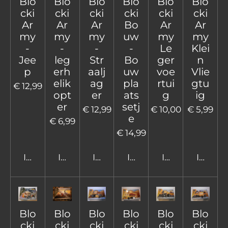
Blo
Blo
Blo
Blo
Blo
Blo
cki
cki
cki
cki
cki
cki
Ar
Ar
Ar
Bo
Ar
Ar
my
my
my
uw
my
my
-
-
-
-
Le
Klei
Jee
leg
Str
Bo
ger
n
p
erh
aalj
uw
voe
Vlie
elik
ag
pla
rtui
gtu
€ 12,99
opt
er
ats
g
ig
er
setj
€ 12,99
€ 10,00
€ 5,99
e
€ 6,99
€ 14,99
In winkelwagen
In winkelwagen
In winkelwagen
In winkelwagen
In winkelwage
In win
Blo
Blo
Blo
Blo
Blo
Blo
cki
cki
cki
cki
cki
cki