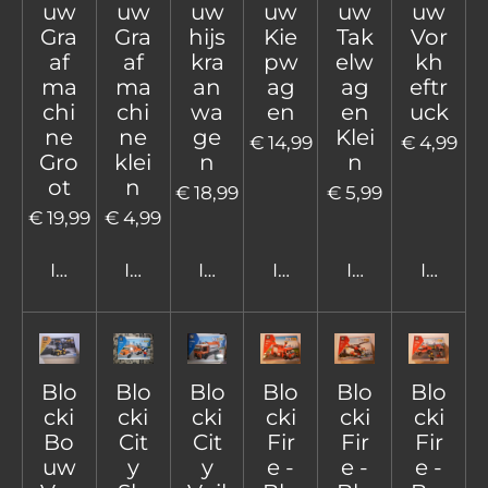
uw
uw
uw
uw
uw
uw
Gra
Gra
hijs
Kie
Tak
Vor
af
af
kra
pw
elw
kh
ma
ma
an
ag
ag
eftr
chi
chi
wa
en
en
uck
ne
ne
ge
Klei
€ 14,99
€ 4,99
Gro
klei
n
n
ot
n
€ 18,99
€ 5,99
€ 19,99
€ 4,99
In winkelwagen
In winkelwagen
In winkelwagen
In winkelwagen
In winkelwage
In win
Blo
Blo
Blo
Blo
Blo
Blo
cki
cki
cki
cki
cki
cki
Bo
Cit
Cit
Fir
Fir
Fir
uw
y
y
e -
e -
e -