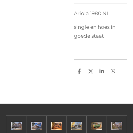
Ariola 1980 NL
single en hoes in
goede staat
D
D
S
D
e
e
h
e
l
e
a
l
e
l
r
e
n
e
n