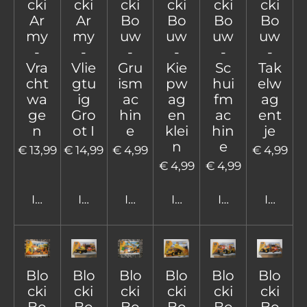
cki
cki
cki
cki
cki
cki
Ar
Ar
Bo
Bo
Bo
Bo
my
my
uw
uw
uw
uw
-
-
-
-
-
-
Vra
Vlie
Gru
Kie
Sc
Tak
cht
gtu
ism
pw
hui
elw
wa
ig
ac
ag
fm
ag
ge
Gro
hin
en
ac
ent
n
ot I
e
klei
hin
je
n
e
€ 13,99
€ 14,99
€ 4,99
€ 4,99
€ 4,99
€ 4,99
In winkelwagen
In winkelwagen
In winkelwagen
In winkelwagen
In winkelwage
In win
Blo
Blo
Blo
Blo
Blo
Blo
cki
cki
cki
cki
cki
cki
Bo
Bo
Bo
Bo
Bo
Bo