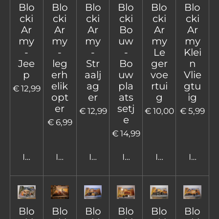
Blo
Blo
Blo
Blo
Blo
Blo
cki
cki
cki
cki
cki
cki
Ar
Ar
Ar
Bo
Ar
Ar
my
my
my
uw
my
my
-
-
-
-
Le
Klei
Jee
leg
Str
Bo
ger
n
p
erh
aalj
uw
voe
Vlie
elik
ag
pla
rtui
gtu
€ 12,99
opt
er
ats
g
ig
er
setj
€ 12,99
€ 10,00
€ 5,99
e
€ 6,99
€ 14,99
In winkelwagen
In winkelwagen
In winkelwagen
In winkelwagen
In winkelwage
In win
Blo
Blo
Blo
Blo
Blo
Blo