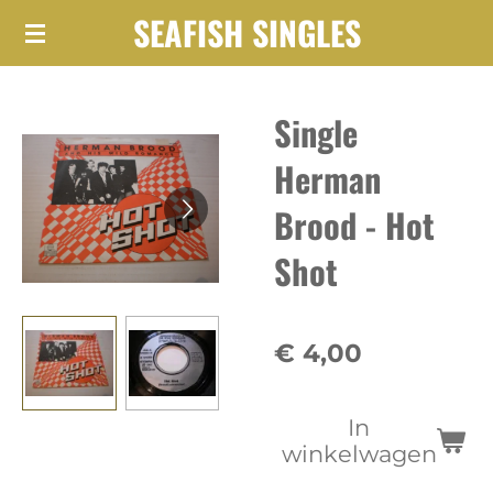
SEAFISH SINGLES
Ga
direct
naar
Single
de
hoofdinhoud
Herman
Brood - Hot
Shot
€ 4,00
In
winkelwagen