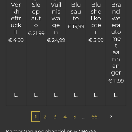
Vor
Sle
Vuil
Blu
Blu
Bra
kh
ep
nis
sau
she
nd
eftr
aut
wa
to
liko
we
uck
o
ge
pte
era
€ 13,99
II
n
r
uto
€ 21,99
me
€ 4,99
€ 24,99
€ 5,99
t
aa
nh
an
ger
€ 11,99
In winkelwagen
In winkelwagen
In winkelwagen
In winkelwagen
In winkelwage
In win
1
2
3
4
5
66
Kamer Van Koophandel nr. 62194755