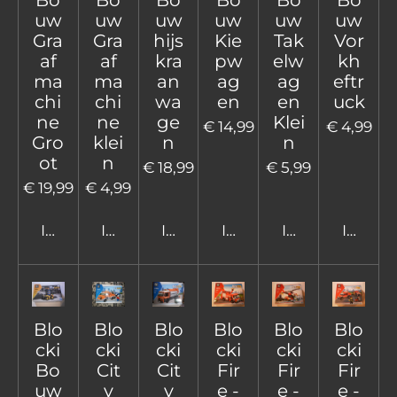
uw
uw
uw
uw
uw
uw
Gra
Gra
hijs
Kie
Tak
Vor
af
af
kra
pw
elw
kh
ma
ma
an
ag
ag
eftr
chi
chi
wa
en
en
uck
ne
ne
ge
Klei
€ 14,99
€ 4,99
Gro
klei
n
n
ot
n
€ 18,99
€ 5,99
€ 19,99
€ 4,99
In winkelwagen
In winkelwagen
In winkelwagen
In winkelwagen
In winkelwage
In win
Blo
Blo
Blo
Blo
Blo
Blo
cki
cki
cki
cki
cki
cki
Bo
Cit
Cit
Fir
Fir
Fir
uw
y
y
e -
e -
e -