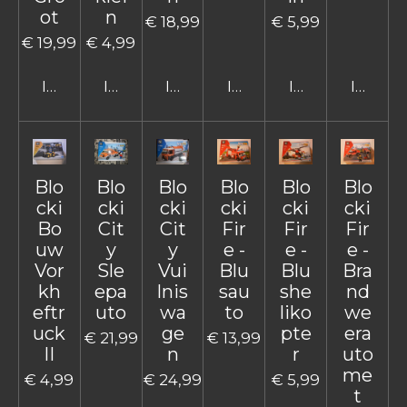
ot
n
€ 18,99
€ 5,99
€ 19,99
€ 4,99
In winkelwagen
In winkelwagen
In winkelwagen
In winkelwagen
In winkelwage
In win
Blo
Blo
Blo
Blo
Blo
Blo
cki
cki
cki
cki
cki
cki
Bo
Cit
Cit
Fir
Fir
Fir
uw
y
y
e -
e -
e -
Vor
Sle
Vui
Blu
Blu
Bra
kh
epa
lnis
sau
she
nd
eftr
uto
wa
to
liko
we
uck
ge
pte
era
€ 21,99
€ 13,99
II
n
r
uto
me
€ 4,99
€ 24,99
€ 5,99
t