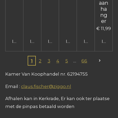
aan
ha
ng
er
€ 11,99
In winkelwagen
In winkelwagen
In winkelwagen
In winkelwagen
In winkelwage
In win
1
2
3
4
5
66
Kamer Van Koophandel nr. 62194755
Email :
claus.fischer@ziggo.nl
Afhalen kan in Kerkrade, Er kan ook ter plaatse
met de pinpas betaald worden