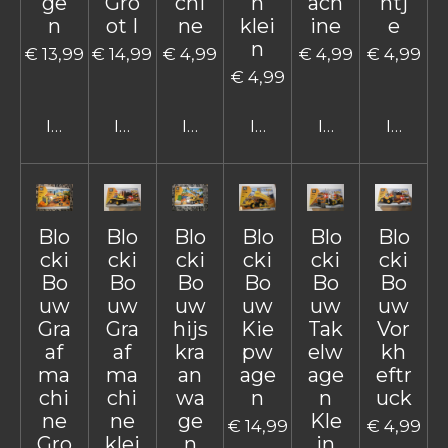
ge
Gro
chi
n
ach
ntj
n
ot I
ne
klei
ine
e
n
€ 13,99
€ 14,99
€ 4,99
€ 4,99
€ 4,99
€ 4,99
In winkelwagen
In winkelwagen
In winkelwagen
In winkelwagen
In winkelwage
In win
Blo
Blo
Blo
Blo
Blo
Blo
cki
cki
cki
cki
cki
cki
Bo
Bo
Bo
Bo
Bo
Bo
uw
uw
uw
uw
uw
uw
Gra
Gra
hijs
Kie
Tak
Vor
af
af
kra
pw
elw
kh
ma
ma
an
age
age
eftr
chi
chi
wa
n
n
uck
ne
ne
ge
Kle
€ 14,99
€ 4,99
Gro
klei
n
in