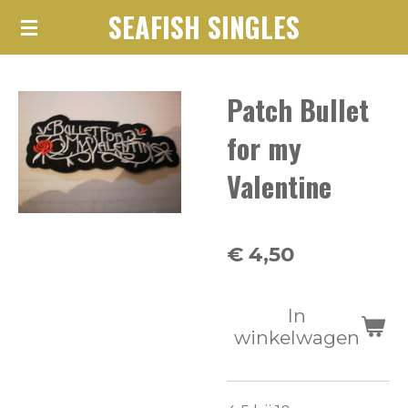
SEAFISH SINGLES
Ga
direct
naar
Patch Bullet
de
hoofdinhoud
for my
Valentine
€ 4,50
In
winkelwagen