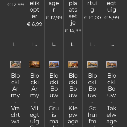
elik
age
pla
rtui
egt
€ 12,99
opt
r
ats
g
uig
er
set
€ 12,99
€ 10,00
€ 5,99
je
€ 6,99
€ 14,99
In winkelwagen
In winkelwagen
In winkelwagen
In winkelwagen
In winkelwage
In win
Blo
Blo
Blo
Blo
Blo
Blo
cki
cki
cki
cki
cki
cki
Ar
Ar
Bo
Bo
Bo
Bo
my
my
uw
uw
uw
uw
-
-
-
-
-
-
Vra
Vli
Gru
Kie
Sc
Tak
cht
egt
is
pw
hui
elw
wa
uig
ma
age
fm
age