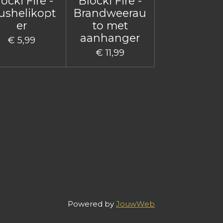
ocki Fire -
Blocki Fire -
ushelikopt
Brandweerau
er
to met
aanhanger
€ 5,99
€ 11,99
Powered by
JouwWeb