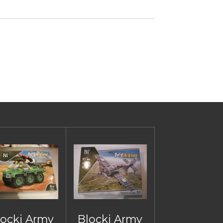
locki Army
Blocki Army