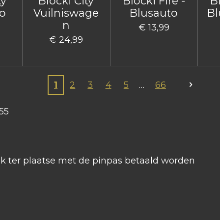
ty
Blocki City
Blocki Fire -
Bl
o
Vuilniswage
Blusauto
Bl
n
€ 13,99
€ 24,99
1
2
3
4
5
66
55
ook ter plaatse met de pinpas betaald worden