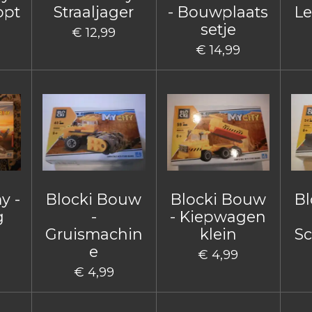
opt
Straaljager
- Bouwplaats
Le
setje
€ 12,99
€ 14,99
y -
Blocki Bouw
Blocki Bouw
Bl
g
-
- Kiepwagen
Gruismachin
klein
Sc
e
€ 4,99
€ 4,99