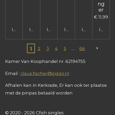
ng
er
€ 11,99
In winkelwagen
In winkelwagen
In winkelwagen
In winkelwagen
In winkelwage
In win
1
2
3
4
5
66
Kamer Van Koophandel nr. 62194755
Email :
claus.fischer@ziggo.nl
Afhalen kan in Kerkrade, Er kan ook ter plaatse
met de pinpas betaald worden
© 2020 - 2026 Cfish singles