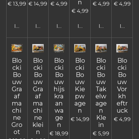
n
€ 13,99
€ 14,99
€ 4,99
€ 4,99
€ 4,99
€ 4,99
In winkelwagen
In winkelwagen
In winkelwagen
In winkelwagen
In winkelwage
In win
Blo
Blo
Blo
Blo
Blo
Blo
cki
cki
cki
cki
cki
cki
Bo
Bo
Bo
Bo
Bo
Bo
uw
uw
uw
uw
uw
uw
Gra
Gra
hijs
Kie
Tak
Vor
af
af
kra
pw
elw
kh
ma
ma
an
age
age
eftr
chi
chi
wa
n
n
uck
ne
ne
ge
Kle
€ 14,99
€ 4,99
Gro
klei
n
in
ot
n
€ 18,99
€ 5,99