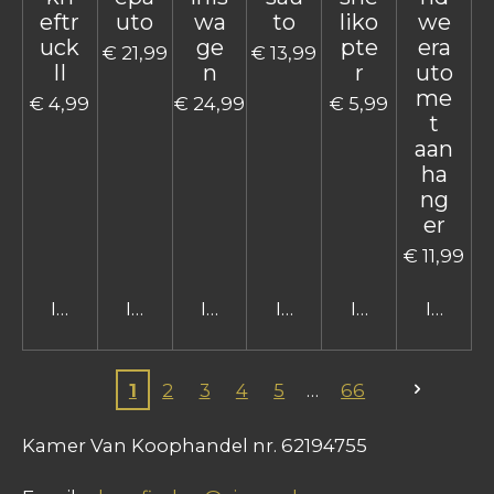
eftr
uto
wa
to
liko
we
uck
ge
pte
era
€ 21,99
€ 13,99
II
n
r
uto
me
€ 4,99
€ 24,99
€ 5,99
t
aan
ha
ng
er
€ 11,99
In winkelwagen
In winkelwagen
In winkelwagen
In winkelwagen
In winkelwage
In win
1
2
3
4
5
66
Kamer Van Koophandel nr. 62194755