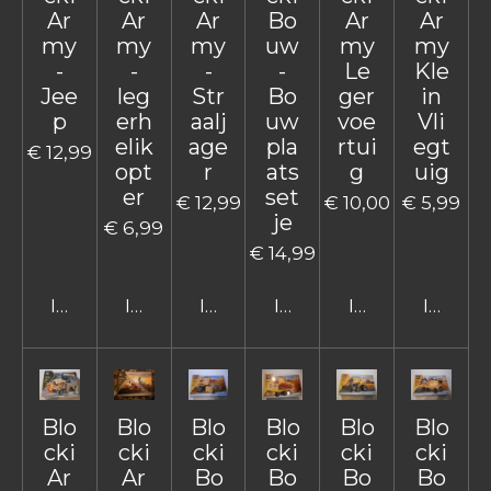
Ar
Ar
Ar
Bo
Ar
Ar
my
my
my
uw
my
my
-
-
-
-
Le
Kle
Jee
leg
Str
Bo
ger
in
p
erh
aalj
uw
voe
Vli
elik
age
pla
rtui
egt
€ 12,99
opt
r
ats
g
uig
er
set
€ 12,99
€ 10,00
€ 5,99
je
€ 6,99
€ 14,99
In winkelwagen
In winkelwagen
In winkelwagen
In winkelwagen
In winkelwage
In win
Blo
Blo
Blo
Blo
Blo
Blo
cki
cki
cki
cki
cki
cki
Ar
Ar
Bo
Bo
Bo
Bo