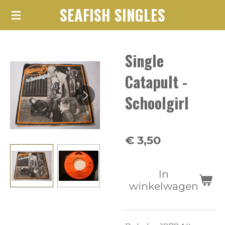
SEAFISH SINGLES
Ga
direct
naar
Single
de
hoofdinhoud
Catapult -
Schoolgirl
€ 3,50
In
winkelwagen