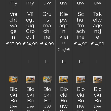
my
my
uw
uw
uw
uw
-
-
-
-
-
-
Vra
Vli
Gru
Kie
Sc
Tak
cht
egt
is
pw
hui
elw
wa
uig
ma
age
fm
age
ge
Gro
chi
n
ach
ntj
n
ot I
ne
klei
ine
e
n
€ 13,99
€ 14,99
€ 4,99
€ 4,99
€ 4,99
€ 4,99
In winkelwagen
In winkelwagen
In winkelwagen
In winkelwagen
In winkelwage
In win
Blo
Blo
Blo
Blo
Blo
Blo
cki
cki
cki
cki
cki
cki
Bo
Bo
Bo
Bo
Bo
Bo
uw
uw
uw
uw
uw
uw