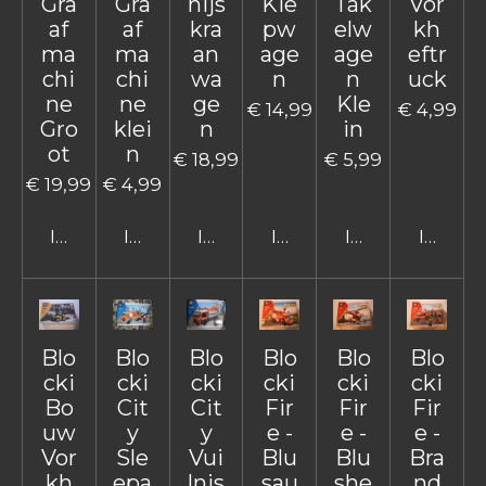
Gra
Gra
hijs
Kie
Tak
Vor
af
af
kra
pw
elw
kh
ma
ma
an
age
age
eftr
chi
chi
wa
n
n
uck
ne
ne
ge
Kle
€ 14,99
€ 4,99
Gro
klei
n
in
ot
n
€ 18,99
€ 5,99
€ 19,99
€ 4,99
In winkelwagen
In winkelwagen
In winkelwagen
In winkelwagen
In winkelwage
In win
Blo
Blo
Blo
Blo
Blo
Blo
cki
cki
cki
cki
cki
cki
Bo
Cit
Cit
Fir
Fir
Fir
uw
y
y
e -
e -
e -
Vor
Sle
Vui
Blu
Blu
Bra
kh
epa
lnis
sau
she
nd