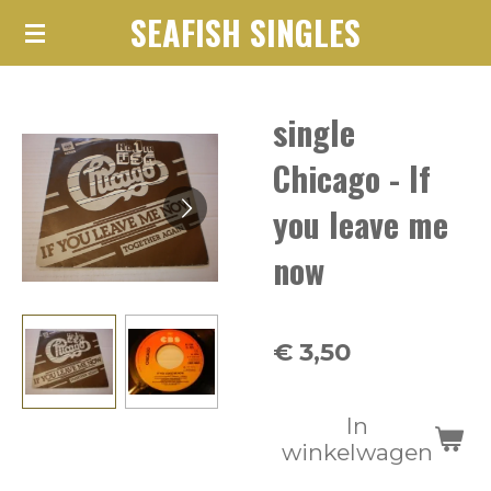
SEAFISH SINGLES
Ga
direct
naar
single
de
hoofdinhoud
Chicago - If
you leave me
now
€ 3,50
In
winkelwagen