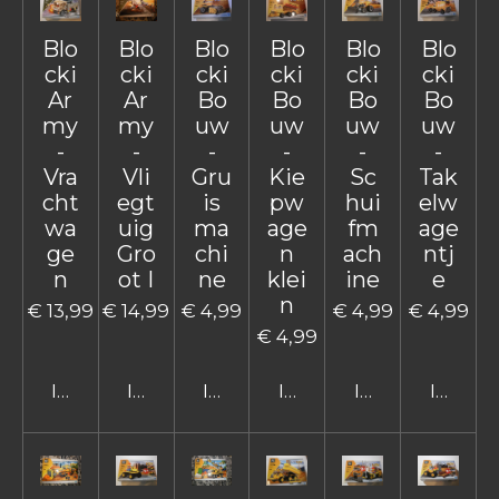
Blo
Blo
Blo
Blo
Blo
Blo
cki
cki
cki
cki
cki
cki
Ar
Ar
Bo
Bo
Bo
Bo
my
my
uw
uw
uw
uw
-
-
-
-
-
-
Vra
Vli
Gru
Kie
Sc
Tak
cht
egt
is
pw
hui
elw
wa
uig
ma
age
fm
age
ge
Gro
chi
n
ach
ntj
n
ot I
ne
klei
ine
e
n
€ 13,99
€ 14,99
€ 4,99
€ 4,99
€ 4,99
€ 4,99
In winkelwagen
In winkelwagen
In winkelwagen
In winkelwagen
In winkelwage
In win