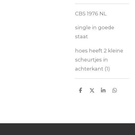
CBS 1976 NL
single in goede
staat
hoes heeft 2 kleine
scheurtjes in
achterkant (1)
D
D
S
D
e
e
h
e
l
e
a
l
e
l
r
e
n
e
n