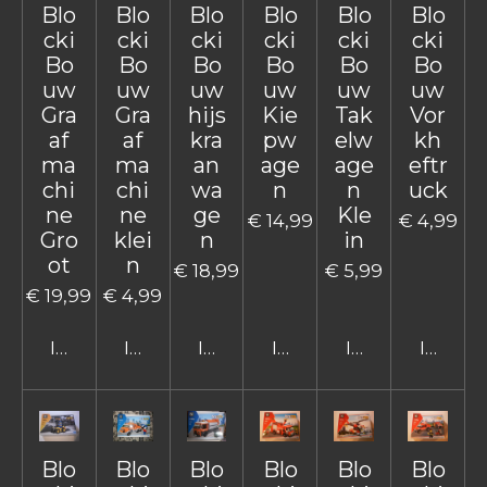
Blo
Blo
Blo
Blo
Blo
Blo
cki
cki
cki
cki
cki
cki
Bo
Bo
Bo
Bo
Bo
Bo
uw
uw
uw
uw
uw
uw
Gra
Gra
hijs
Kie
Tak
Vor
af
af
kra
pw
elw
kh
ma
ma
an
age
age
eftr
chi
chi
wa
n
n
uck
ne
ne
ge
Kle
€ 14,99
€ 4,99
Gro
klei
n
in
ot
n
€ 18,99
€ 5,99
€ 19,99
€ 4,99
In winkelwagen
In winkelwagen
In winkelwagen
In winkelwagen
In winkelwage
In win
Blo
Blo
Blo
Blo
Blo
Blo