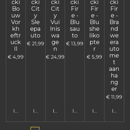
cki
cki
cki
cki
cki
cki
Bo
Cit
Cit
Fir
Fir
Fir
uw
y
y
e -
e -
e -
Vor
Sle
Vui
Blu
Blu
Bra
kh
epa
lnis
sau
she
nd
eftr
uto
wa
to
liko
we
uck
ge
pte
era
€ 21,99
€ 13,99
II
n
r
uto
me
€ 4,99
€ 24,99
€ 5,99
t
aan
ha
ng
er
€ 11,99
In winkelwagen
In winkelwagen
In winkelwagen
In winkelwagen
In winkelwage
In win