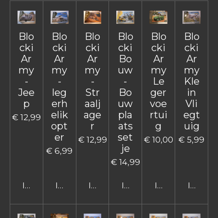
Blo
Blo
Blo
Blo
Blo
Blo
cki
cki
cki
cki
cki
cki
Ar
Ar
Ar
Bo
Ar
Ar
my
my
my
uw
my
my
-
-
-
-
Le
Kle
Jee
leg
Str
Bo
ger
in
p
erh
aalj
uw
voe
Vli
elik
age
pla
rtui
egt
€ 12,99
opt
r
ats
g
uig
er
set
€ 12,99
€ 10,00
€ 5,99
je
€ 6,99
€ 14,99
In winkelwagen
In winkelwagen
In winkelwagen
In winkelwagen
In winkelwage
In win