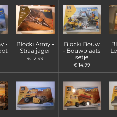
y -
Blocki Army -
Blocki Bouw
B
opt
Straaljager
- Bouwplaats
Le
setje
€ 12,99
€ 14,99