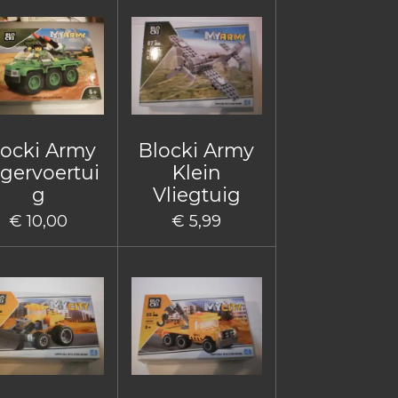
locki Army
Blocki Army
gervoertui
Klein
g
Vliegtuig
€ 10,00
€ 5,99