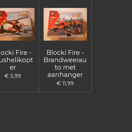
ocki Fire -
Blocki Fire -
ushelikopt
Brandweerau
er
to met
aanhanger
€ 5,99
€ 11,99