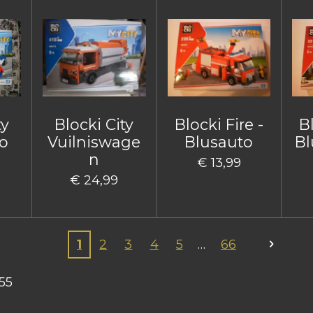
ty
Blocki City
Blocki Fire -
Bl
o
Vuilniswage
Blusauto
Bl
n
€ 13,99
€ 24,99
1
2
3
4
5
66
55